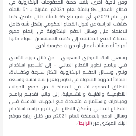
ومن ناحية أخرى، بلغت حصة المدفوعات الإلكترونية في
قطاع الأعمال 84 بالمئة لعام 2021م، مقارنة بـ 51 بالمئة
في عام 2019م، أي بنمو بلغ 65 بالمئة خلال عامين. كما
كشفت الدراسة عن تحول القطاع الحكومي بشكل شبه كامل
للاعتماد على وسائل الدفع الإلكترونية في إتمام جميع
عمليات الدفع المختلفة إلى كافة المستفيدين، سواء كانوا
أفراداً أو منشآت أعمال أو جهات حكومية أخرى.
ويسعى البنك المركزي السعودي – من خلال دوره الرئيسي
فـي برنامـج تطوير القطاع المالـي – إلى تشــجيع استخدام
وتبني وســائل الدفــع الإلكترونية الأكثر ســرعة وكفــاءة،
امتداداً للجهود المبذولة في تطوير وتعزيز بنيـة تحتيـة واسـعة
النطـاق للمدفوعــات في المملكــة من جميع الجوانب
التنظيميــة والفنيــة والتشــغيلية، إلى جانب تقديــم برامــج
ومبـادرات واسـتثمارات متعـددة مـع الجهـات الفاعلـة فــي
القطــاع المالــي. ويُمكن الاطلاع على تقرير دراسة استخدام
وسائل الدفع بالمملكة للعام 2021م من خلال زيارة موقع
البنك المركزي عبر (
الرابط
).