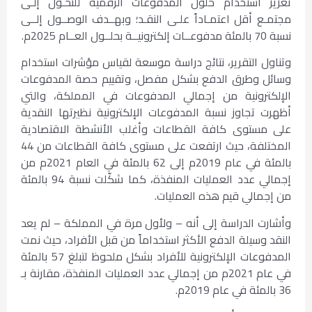
تعزيز استخدام حلول المدفوعات الرقمية للتحـول إلـى
مجتمـع أقل اعتمـاداً علـى النقـد؛ وبهــدف الوصــول إلــى
نسبة 70 بالمئة مدفوعــات إلكترونيــة بحلــول العــام 2025م.
وتناول التقرير، نتائج دراسة موسعة لقياس مؤشرات استخدام
وسائل وطرق الدفع بشكل مفصل، وتقييم حصة المدفوعات
الإلكترونية من إجمالي المدفوعات في المملكة، والتي
أظهرت تجاوز نسبة المدفوعات الإلكترونية نظيرتها النقدية
على مستوى كافة القطاعات وأغلب الأنشطة الاقتصادية
المختلفة، حيث ارتفعت على مستوى كافة القطاعات من 44
بالمئة في عام 2019م إلى 62 بالمئة في العام 2021م من
إجمالي عدد العمليات المنفذة، كما شكّلت نسبة 94 بالمئة
من إجمالي قيم هذه العمليات.
وأشارت الدراسة إلى أنه – ولأول مرة في المملكة – لم يعد
النقد وسيلة الدفع الأكثر استخداماً من قبل الأفراد، حيث نمت
المدفوعات الإلكترونية للأفراد بشكل ملحوظ لتبلغ 57 بالمئة
في عام 2021م من إجمالي عدد العمليات المنفذة، مقارنة بـ
36 بالمئة في عام 2019م.