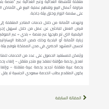
متنقلة للأنشطة الغذائية وغير الغذائية عبر “منصة 
مزاولة أعمال البيع ولتنظيم عملية البيع في الأماكن 
على سلامة الزوار وخلق بيئة جاذبة.
وتهدف الأمانة من خلال خدمات المتاجر المتنقلة إ
فرص العمل للباحثين عن عمل من خلال تسهيل إجرا
الرقمية التي تم طرحها عبر منصة « بلدي » عبر الموقع 
زيارة الأمانة أو البلدية وذلك ضمن الخطط الإسترا
تحسين المشهد الحضري في مدن المملكة بتوفير بيئة 
ويُمكن للمستفيد الحصول على عدد من الخدمات للمتاجر
تعديل رخصة مؤقتة لمنفذ بيع متجر متنقل – إلغاء رخص
رخصة عربة متنقلة تجديد رخصة عربة متنقلة – وإلغا
يكون المتقدم بطلب الخدمة سعودي الجنسية لا يقل عمره عن 18 سنة وألا يكون موظ
المقالة السابقة