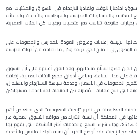
سوق؛ اختصارا للوقت وتفاديا للازدحام في الأسواق والمكتبات، مع
ع المكتبية والمستلزمات المدرسية والقرطاسية والأدوات والحقائب
، بخيارات متنوعة تتناسب مع متطلبات ورغبات كل الفئات العمرية،
حاتها الرئيسة إعلانات وعروض العودة للمدارس والخصومات على
ة الوصول إلى المنتج الذي يريده وكل ما يحتاجه من أدوات مدرسية
ن الذين جاءوا لتسلّم منتجاتهم، وقد اتفق أغلبهم على أن التسوق
وفرة على مدار الساعة، ويراعي أذواق جميع الفئات العمرية، إضافة
قديم الخصومات في الأسعار ، وخدمة سياسة الاسترجاع والاستبدال،
رونية التي تتيح عمليات المُقارنة بين المنتجات لمساعدة المستهلكين
ت وتقنية المعلومات في تقرير “إنترنت السعودية” الذي يستعرض أهم
اماتها في المملكة، أن نسبة الشراء من مواقع التسوق المحلية عبر
الإنترنت سجلت نسبة 95.2% ومواقع التسوق العالمية 51.4%، وجاء شراء السلع والخدمات أكثر الأنشطة التي يقوم بها
أما أنواع السلع المشتراه عبر الإنترنت فقد أوضح التقرير أن نسبة شراء الملابس والأحذية