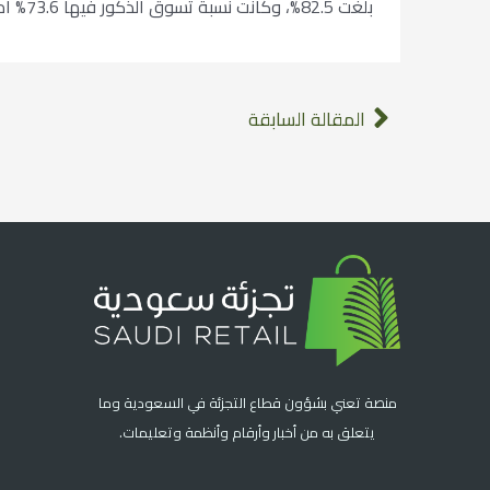
بلغت 82.5%، وكانت نسبة تسوق الذكور فيها 73.6% أما نسبة تسوق الإناث 92.1% .
المقالة السابقة
منصة تعني بشؤون قطاع التجزئة في السعودية وما
يتعلق به من أخبار وأرقام وأنظمة وتعليمات.