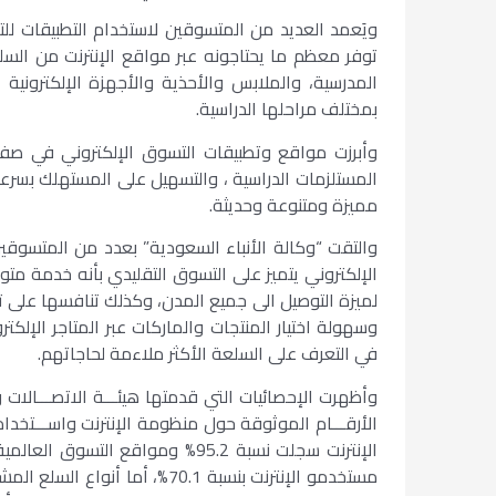
ويَعمد العديد من المتسوقين لاستخدام التطبيقات للت
توفر معظم ما يحتاجونه عبر مواقع الإنترنت من السل
المدرسية، والملابس والأحذية والأجهزة الإلكترونية 
بمختلف مراحلها الدراسية.
وأبرزت مواقع وتطبيقات التسوق الإلكتروني في صف
المستلزمات الدراسية ، والتسهيل على المستهلك بسرع
مميزة ومتنوعة وحديثة.
والتقت “وكالة الأنباء السعودية” بعدد من المتسوقي
الإلكتروني يتميز على التسوق التقليدي بأنه خدمة مت
لميزة التوصيل الى جميع المدن، وكذلك تنافسها على ت
وسهولة اختيار المنتجات والماركات عبر المتاجر الإلكت
في التعرف على السلعة الأكثر ملاءمة لحاجاتهم.
وأظهرت الإحصائيات التي قدمتها هيئـــة الاتصـــالا
الأرقـــام الموثوقة حول منظومة الإنترنت واســـتخد
مستخدمو الإنترنت بنسبة 70.1%، 