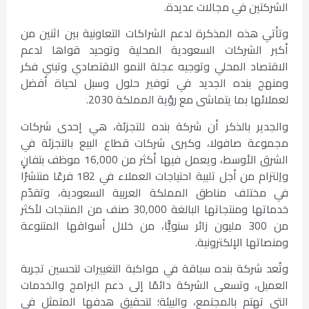
الشركتين في مجالات عديدة.
وتأتي هذه المذكرة لدعم الشراكات التعاونية بين اثنين من
أكبر الشركات السعودية المحلية وتوحيد قواها لدعم
الاقتصاد المحلي وتوجيه عجلة النمو الاقتصادي وتبني فكر
ومنهج بنده الجديد في توفير حلول وسبل لحياة أفضل
لعملائها بما يتماشى مع رؤية المملكة 2030.
والجدير بالذكر أن شركة بنده للتجزئة، هي إحدى شركات
مجموعة صافولا، وكبرى شركات قطاع البيع بالتجزئة في
الشرق الأوسط، ويعمل فيها أكثر من 16,000 موظف بتفانٍ
واِلتزام من أجل تلبية احتياجات العملاء في 182 فرعًا منتشرًا
في مختلف مناطق المملكة العربية السعودية، وتقدّم
خدماتها ومنتجاتها البالغة 30,000 صنف من المنتجات لأكثر
من 300 مليون زائر سنويًّا، من خلال أسواقها المتنوعة
ومنصاتها الإلكترونية.
وتُعد شركة بنده سباقة في مواكبة التغييرات لتحسين تجربة
العميل، وتسعى الشركة دائمًا إلى دعم البرامج والخدمات
التي تهتم بالمجتمع، والبيئة؛ لتحقيق هدفها المتمثل في