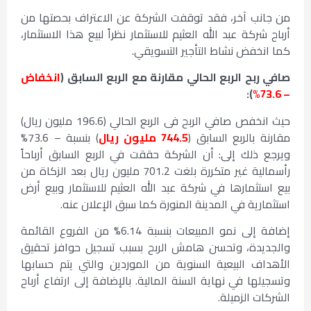
من جانب آخر، فقد توقفت الشركة عن الاعتراف بحصتها من
أرباح شركة عبد الله العثيم للاستثمار نظراً لبيع هذا الاستثمار،
كما انخفض نشاط التأجير التسويقي.
صافي ربح الربع الحالي مقارنة مع الربع السابق (
انخفاض
):
– 73.6%
حيث انخفص صافي الربح فى الربع الحالي (196.6 مليون ريال)
مقارنة بالربع السابق (
744.5 مليون ريال
) بنسبة – 73.6%
ويرجع ذلك إلى: أن الشركة حققت في الربع السابق أرباحاً
رأسمالية غير متكررة بلغت 701.2 مليون ريال بعد الزكاة من
بيع استثمارها في شركة عبد الله العثيم للاستثمار وبيع أرض
استثمارية في المدينة المنورة كما سبق الإعلان عنه.
إضافة إلى نمو المبيعات بنسبة 6.14% من الفروع القائمة
والجديدة، وتحسن هامش الربح بسبب تسجيل حوافز تحقيق
الأهداف البيعية السنوية من الموردين والتي يتم حسابها
وتسجيلها في نهاية السنة المالية. بالإضافة إلى ارتفاع أرباح
الشركات الزميلة.