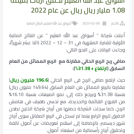
أسواق عبد الله العثيم تحقق أرباحاً بقيمة
1.08 مليار ريال ريال عن عام 2022
الأخبار
2023-02-09
أسواق عبد الله العثيم
,
النتائج المالية
أعلنت شركة ” أسواق عبد الله العثيم ” عن النتائج المالية
الأولية للفترة المنتهية في 31 – 12 – 2022 (اثنا عشر شهراً)،
وجاءت البيانات على النحو التالي:
صافي ربح الربع الحالي مقارنة مع
الربع المماثل من العام
السابق (
ارتفاع + 31.38%
):
حيث ارتفع صافي الربح فى الربع الحالي (
196.6 مليون ريال
)
مقارنة بالربع المماثل من العام السابق (149.64 مليون ريال)
بنسبة 31.38% ويرجع ذلك إلى: نمو المبيعات بنسبة 16.10%
من الفروع القائمة والجديدة، مع تحسن طفيف في هامش
الربح، كما سجلت الشركة حصتها من أرباح شركة الخليج لطحن
الدقيق للربع الرابع بينما لم تسجل في الربع المقابل سوى أرباح
شهر ديسمبر، بالإضافة إلى استلام تعويضات عن أصول تالفة
وتحقيق أرباح رأسمالية من استبعاد أصول.