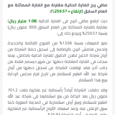
صافي ربح الفترة الحالية مقارنة مع الفترة المماثلة مع
العام السابق (
ارتفاع + 259.57%
):
حيث ارتفع صافي الربح فى الفترة الحالية (
1.08 مليار ريال
)
مقارنة بالفترة المماثلة من العام السابق (300 مليون ريال)
بنسبة 259.57% ويرجع ذلك إلى:
نمو المبيعات بنسبة 13.66% من الفروع القائمة والجديدة
وتحسن هامش الربح، بالإضافة إلى تسجيل حصة الشركة من
أرباح شركة الخليج لطحن الدقيق للفترة الحالية بالكامل، بينما
سجلت في الفترة المقابلة حصتها عن شهر ديسمبر فقط. من
جانب آخر، فقد توقفت الشركة عن تسجيل حصتها من أرباح
شركة عبد الله العثيم للاستثمار من تاريخ قرار مجلس الإدارة
ببيع هذا الاستثمار.
وقد حققت الشركة أرباحاً رأسمالية غير متكررة بلغت 701.2
مليون ريال بعد الزكاة من بيع استثمارها في شركة عبد الله
العثيم للاستثمار وبيع أرض استثمارية في المدينة المنورة كما
سبق الإعلان عنه. وعند استبعاد الأرباح الرأسمالية غير المتكررة
يكون النمو في أرباح الشركة 25.93%.