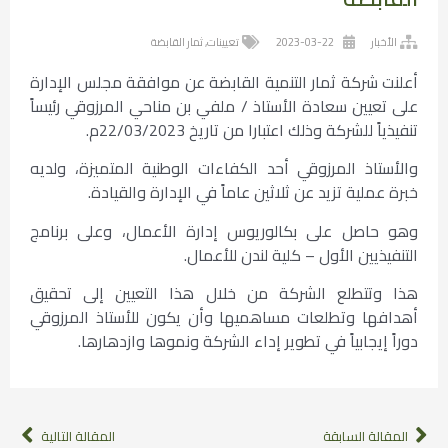
الأخبار
2023-03-22
تعيينات
,
ثمار القابضة
أعلنت شركة ثمار التنمية القابضة عن موافقة مجلس الإدارة
على تعيين سعادة الأستاذ / ملفي بن مناحي المرزوقي رئيساً
تنفيذياً للشركة وذلك اعتبارا من تاريخ 22/03/2023م.
والأستاذ المرزوقي أحد الكفاءات الوطنية المتميزة، ولديه
خبرة عملية تزيد عن ثلاثين عاماً في الإدارة والقيادة.
وهو حاصل على بكالوريوس إدارة الأعمال، وعلى برنامج
التنفيذيين الأول – كلية لندن للأعمال.
هذا وتتطلع الشركة من خلال هذا التعيين إلى تحقيق
أهدافها وتطلعات مساهميها وأن يكون للأستاذ المرزوقي
دوراً إيجابياً في تطوير إداء الشركة ونموها وازدهارها.
المقالة السابقة
المقالة التالية