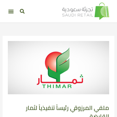
ملفي المرزوقي رئيساً تنفيذياً لثمار
القابضة