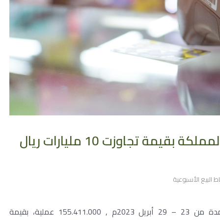
155 مليون عملية نقاط بيع في المملكة بقيمة تجاوزت 10 مليارات ريال
ط البيع الأسبوعية
بلغ عدد عمليات نقاط البيع في المملكة خلال المدة من 23 – 29 أبريل 2023م , 155.411.000 عملية، بقيمة