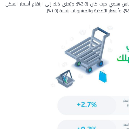
وهو أقل من الشهر السابق (مايو 2023م)، على أساس سنوي حيث كان (2.8%)؛ ويُعزى ذلك إلى ارتفاع أسعار السكن