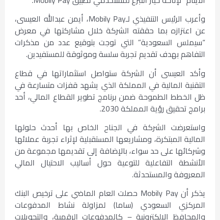
وأعرب الرئيس التنفيذي لـMobily Pay، أيمن عبدالله العيسى،
عن اعتزازه بما حققته الشركة خلال مشاركتها في معرض
“سيملس السعودية” التي توجت بتوقيع عدد من مذكرات
التفاهم بهدف تقديم تجربة سلسة وموثوقة للمستفيدين.
وأكد العيسى أن الشركة ستواصل استثماراتها في قطاع
التقنية المالية في المملكة الذي يشهد قفزات متسارعة في
ظل الخطط الطموحة ضمن برنامج تطوير القطاع المالي، أحد
برامج تحقيق رؤية المملكة 2030.
واستعرضت الشركة في الجناح الخاص بها أحدث حلولها
المالية المبتكرة، ومشاريعها المستقبلية لإثراء تجربة عملائها
وشركائها على حد سواء، بالإضافة إلى تقديمها مجموعة من
الأنشطة التفاعلية للتوعية حول أساليب الاحتيال المالي
المعروفة والمستحدثة.
يذكر أن Mobily Pay حصلت العام الماضي على ترخيص البنك
المركزي السعودي (ساما) لمزاولة نشاط المدفوعات
والمحافظ الإلكترونية – كالمدفوعات الرقمية، والتحويلات