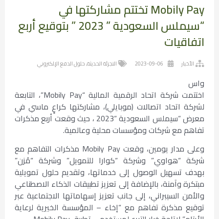
Mobily Pay تختتم مشاركتها في
“سيملس السعودية ” 2023 ” بتوقيع أربع
اتفاقيات
الأخبار
2023-09-06
التجزئة الحديثة
,
حلول الدفع الإلكتروني
واس
اختتمت شركة اتحاد الرقمية المالية “Mobily Pay”، التابعة
لشركة اتحاد اتصالات (موبايلي)، مشاركتها كراعٍ ماسي في
معرض “سيملس السعودية “2023 ، حيث وقعت أربع مذكرات
تفاهم مع شركات ومؤسسات محلية وعالمية.
وعلى مدار يومين، وقعت Mobily Pay مذكرات التفاهم مع
شركة “هواوي” وشركة “كوارا للتمويل” وشركة “مُزن”
بهدف تسهيل الوصول إلى خدماتها، وتقديم حلول تمويلية
مبتكرة وآمنة، بالإضافة إلى تعزيز تطبيقات الذكاء الاصطناعي
والأمن السيبراني، إلى جانب تعزيز إسهاماتها الاجتماعية عبر
توقيع مذكرة تفاهم مع “إخاء – المؤسسة الخيرية لرعاية
الأيتام” لإتاحة خيار التبرع لمستخدمي تطبيق Mobily Pay.