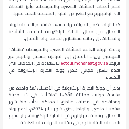
لدعم أصحاب المنشآت الصغيرة والمتوسطة، وأبرز التحديات
التي تواجههم مع استعراض الحلول المقدمة للتغلب عليها.
كما تتواجد ضمن الجولة جهات متعددة لتقديم الخدمات لرواد
الأعمال في مجال التجارة الإلكترونية لمختلف الأنشطة
والمجالات، إلى جانب مستشارين لخدمة رواد الأعمال.
ودعت الهيئة العامة للمنشآت الصغيرة والمتوسطة “منشآت”
المهتمين ورواد الأعمال إلى المبادرة بتسجيل بياناتهم عبر
الرابط:
ectour.monshaat.gov.sa
للاستفادة من الخدمات التي
تقدم بشكل مجاني ضمن جولة التجارة الإلكترونية في
الأحساء.
يذكر أن جولة التجارة الإلكترونية في الأحساء، تعدّ واحدة من
سلسلة جولات مماثلة تنفّذها “منشآت” في 14 مدينة
ومحافظة في مختلف مناطق المملكة، بدأت منذ شهر
سبتمبر الماضي، وتتواصل حتى شهر يناير 2024م، لدعم رواد
الأعمال، وتنمية مهاراتهم في التجارة الإلكترونية، وتوعيتهم
بالخدمات المتاحة لهم في مختلف الجهات ذات العلاقة.