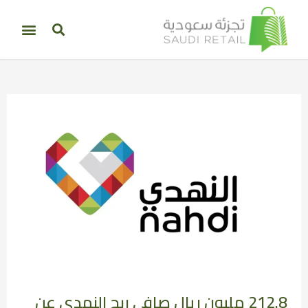
212.8 مليون ريال صافي ربح النهدي عن