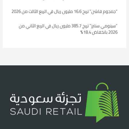
“جمجوم فاشن” تربح 16.6 مليون ريال في الربع الثالث من 2026
“سينومي سنترز” تربح 385.7 مليون ريال في الربع الثاني من
2026 بانخفاض 18.4%