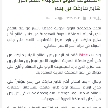
هايبر ماركت في ينبع
الأخبار
2023-11-11
مجموعة اللولو
نفذت مجموعة اللولو الدولية وعدها بالسير مواكبة للتقدم
الذي أحرزته المملكة العربية السعودية من خلال افتتاح أكبر
هايبر ماركت في ينبع، مركز اقتصاديات النفط على جانب
الميناء في حزام البحر الأحمر الساحلي.
وبحسب
عكاظ
فقد تم الإعلان عن افتتاح الهايبر ماركت من
قبل أمير منطقة المدينة المنورة الأمير فيصل بن سلمان بن
عبدالعزيز، الذي بارك لمجموعة اللولو على الافتتاح وأثنى على
دورها في نمو المملكة العربية السعودية.
وقال: «يعد افتتاح أكبر هايبر ماركت في ينبع مؤشراً على
مدى ارتباط سلسلة لولو هايبر ماركت بمساحاتنا الحضارية
المتنامية، مما يوفر جودة عالمية وخدمة عملاء في كل ركن
من أركان المملكة العربية السعودية».
ويعد الهايبر ماركت، الذي تم افتتاحه للعملاء اعتباراً من 6