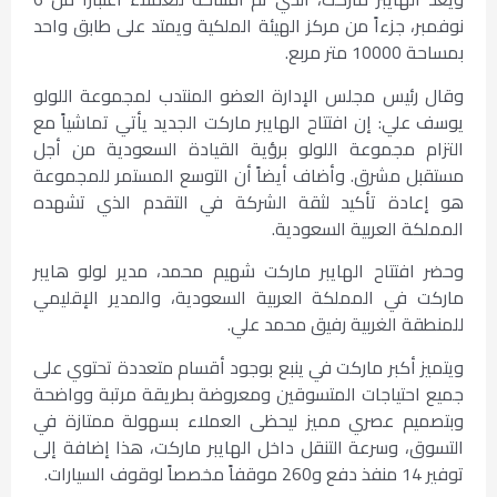
نوفمبر، جزءاً من مركز الهيئة الملكية ويمتد على طابق واحد
بمساحة 10000 متر مربع.
وقال رئيس مجلس الإدارة العضو المنتدب لمجموعة اللولو
يوسف علي: إن افتتاح الهايبر ماركت الجديد يأتي تماشياً مع
التزام مجموعة اللولو برؤية القيادة السعودية من أجل
مستقبل مشرق. وأضاف أيضاً أن التوسع المستمر للمجموعة
هو إعادة تأكيد لثقة الشركة في التقدم الذي تشهده
المملكة العربية السعودية.
وحضر افتتاح الهايبر ماركت شهيم محمد، مدير لولو هايبر
ماركت في المملكة العربية السعودية، والمدير الإقليمي
للمنطقة الغربية رفيق محمد علي.
ويتميز أكبر ماركت في ينبع بوجود أقسام متعددة تحتوي على
جميع احتياجات المتسوقين ومعروضة بطريقة مرتبة وواضحة
وبتصميم عصري مميز ليحظى العملاء بسهولة ممتازة في
التسوق، وسرعة التنقل داخل الهايبر ماركت، هذا إضافة إلى
توفير 14 منفذ دفع و260 موقفاً مخصصاً لوقوف السيارات.