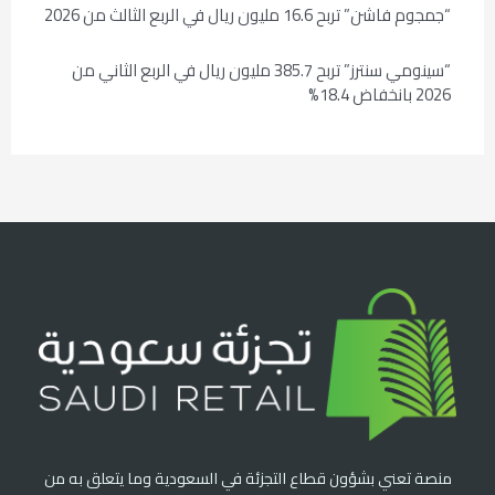
“جمجوم فاشن” تربح 16.6 مليون ريال في الربع الثالث من 2026
“سينومي سنترز” تربح 385.7 مليون ريال في الربع الثاني من
2026 بانخفاض 18.4%
منصة تعني بشؤون قطاع التجزئة في السعودية وما يتعلق به من