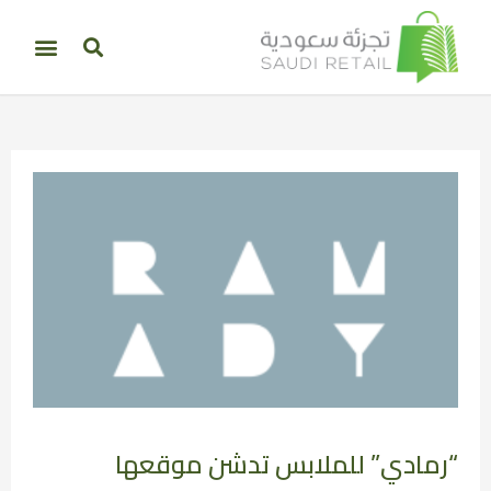
“رمادي” للملابس تدشن موقعها