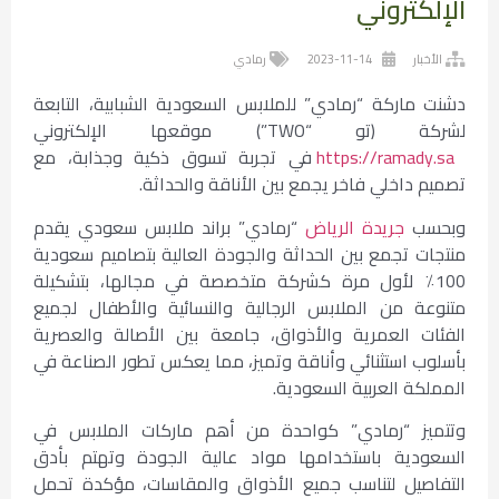
الإلكتروني
الأخبار
2023-11-14
رمادي
دشنت ماركة “رمادي” للملابس السعودية الشبابية، التابعة
لشركة (تو “TWO”) موقعها الإلكتروني
https://ramady.sa
في تجربة تسوق ذكية وجذابة، مع
تصميم داخلي فاخر يجمع بين الأناقة والحداثة.
وبحسب
جريدة الرياض
“رمادي” براند ملابس سعودي يقدم
منتجات تجمع بين الحداثة والجودة العالية بتصاميم سعودية
100٪ لأول مرة كشركة متخصصة في مجالها، بتشكيلة
متنوعة من الملابس الرجالية والنسائية والأطفال لجميع
الفئات العمرية والأذواق، جامعة بين الأصالة والعصرية
بأسلوب استثنائي وأناقة وتميز، مما يعكس تطور الصناعة في
المملكة العربية السعودية.
وتتميز “رمادي” كواحدة من أهم ماركات الملابس في
السعودية باستخدامها مواد عالية الجودة وتهتم بأدق
التفاصيل لتناسب جميع الأذواق والمقاسات، مؤكدة تحمل