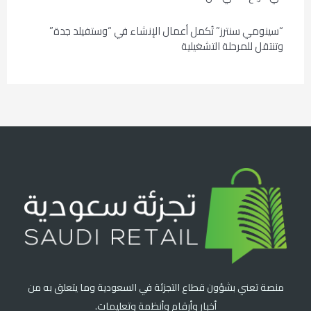
“سينومي سنترز” تُكمل أعمال الإنشاء في “وستفيلد جدة”
وتنتقل للمرحلة التشغيلية
منصة تعني بشؤون قطاع التجزئة في السعودية وما يتعلق به من
أخبار وأرقام وأنظمة وتعليمات.