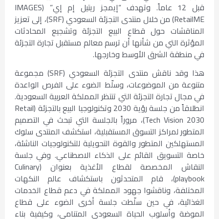
قبل 12 عاماً. وتهدف “إيمجز ريتيل إم إي” (IMAGES
RetailME) من خلال منتدى التجزئة السعودي (SRF)، إلى تعزيز
المناقشات حول قطاع البيع التجزئة وتشجيع المحادثات
المؤثرة التي من شأنها أن ترسم معالم مستقبل تجارة التجزئة
في منطقة الشرق الأوسط وخارجها.
هذا وقد ناقش منتدى التجزئة السعودي (SRF) مجموعة
متنوعة من الموضوعات، وسلّط الضوء على الفرص الواعدة
في مجال تجارة التجزئة التي تنتظر المملكة العربية السعودية.
انطلاقاً من جلسة رؤية 2030 وتكنولوجيا البيع بالتجزئة (Retail
Tech Vision 2030)، مروراً بالجلسة التي تبحث في التصميم
المتطور لمراكز التسوق المستقبلية، استكشف المنتدى سلوك
المستهلكين المتطور والقوة التحويلية للتكنولوجيات الناشئة،
خاصة التسويق القائم على الذكاء الاصطناعي. وفي جلسة
النقاش المخصصة لقطاع الأغذية بعنوان (Culinary
playbook)، قام المتحدثون باستكشاف عالم النكهات
المختلفة، وناقشوا جهود المملكة في دعم قطاع الخدمات
الغذائية، في حين سلّطت جلسة أخرى الضوء على قطاع
الموضة وأسلوب الحياة السعودي المتنامي، وكيفية بناء