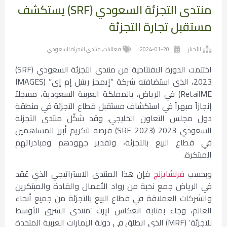
منتدى التجزئة السعودي (SRF) يستكشف
مستقبل تجارة التجزئة
الأخبار
2024-01-20
فعاليات
,
منتدى التجزئة السعودي
اختتمت الدورة الافتتاحية من منتدى التجزئة السعودي (SRF)
2023، الذي استضافته شركة “إيمجز ريتيل إم إي” (IMAGES
RetailME) في الرياض، بالمملكة العربية السعودية، مسجلاً
إنجازاً مبهراً في استكشاف مستقبل قطاع التجزئة في منطقة
دول مجلس التعاون الخليجي. وقد شكّل منتدى التجزئة
السعودي 2023 (SRF 2023) فرصة لتكريم أبرز المساهمين
في قطاع البيع بالتجزئة، وتقدير جهودهم ومبادراتهم
المبتكرة.
وبحسب
فرنشايزنج
فإن هذا المنتدى الاستراتيجي الذي عُقد
في الرياض جمع نخبة من رواد الأعمال والقادة والمبتكرين
والشركات العملاقة في قطاع البيع بالتجزئة من جميع أنحاء
العالم، وجاء بمثابة انعكاس لإرث ’منتدى الشرق الأوسط
للتجزئة‘ (MRF) الذي انطلق في دولة الإمارات العربية المتحدة