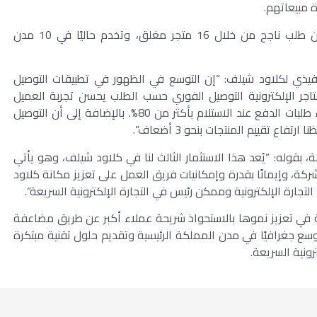
وتقول الشركة إنها تمكنت من إنجاز أكثر من مليون طلب ناجح من خلال 16 متجر مغلق، وتخدم حاليًا في 10 مدن
لتنفيذي لكلاود شيلف: “إن التوسع في الظهور في تطبيقات التوصيل
تاجر الإلكترونية التوصيل الفوري حسب الطلب يحسن تجربة العميل
ويرفع من تأثير الشراء بأكثر من %30 ويقلل من إلغاء طلبات الدفع عند الاستلام بأكثر من 80%. بالإضافة إلى أن التوصيل
اع تقييم المنتجات بنحو 3 أضعاف”.
ة، بقوله: “يُعد هذا الاستثمار الثالث لنا في كلاود شيلف، وهو يأتي
كة، وإيمانًا بقدرة وإمكانيات فريق العمل على تعزيز مكانة كلاود
لتجارة الإلكترونية وممكن رئيس في التجارة الإلكترونية السريعة”.
 في تعزيز نموها بالاستحواذ شريحة عملاء أكبر عن طريق مضاعفة
ع جغرافيًا في مدن المملكة الرئيسية وتقديم حلول تقنية مبتكرة
ونية السريعة.