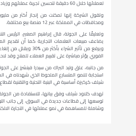
لعملائها خلال 60 دقيقة لتحسين تجربة عملائهم وزيادة مبيعاتهم.
ومحافظات في المملكة عبر 12 منصة بيع مختلفة.
وتعليقًا على الجولة، قال إبراهيم الصغير، الرئيس ا
يضاعف مبيعات العلامات التجارية كما أن تقديم الم
الفوري يؤثر مباشرة على تقييم العملاء للمنتج وقد لاحظنا ارتف
من جانبه، علق وليد البراك من سيدرا فينشرز على الجول
استجابة للنمو المتسارع الملحوظ الذي شهدناه في الشر
شيلف كركيزة أساسية في البنية التحتية والتقنية لقطاع ا
تهدف كلاود شيلف وفق بيانها، للاستفادة من الجولة
توسعها إلى قطاعات جديدة في السوق، إلى جانب التوس
وشاملة للمساهمة في نمو عملائها في التجارة الالكتر