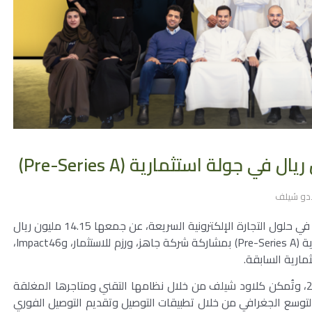
دو شيلف
كشفت شركة كلادو شيلف “Cloud Shelf”، المتخصصة في حلول التجارة الإلكترونية السريعة، عن جمعها 14.15 مليون ريال
سعودي (3.77 مليون دولار أمريكي) في جولة استثمارية (Pre-Series A) بمشاركة شركة جاهز، ورزم للاستثمار، وImpact46،
فإن كلاود شيلف تأسست في عام 2021، وتُمكن كلاود شيلف من خلال نظامها التقني ومتاجرها المغلقة
 التوسع الجغرافي من خلال تطبيقات التوصيل وتقديم التوصيل الفوري