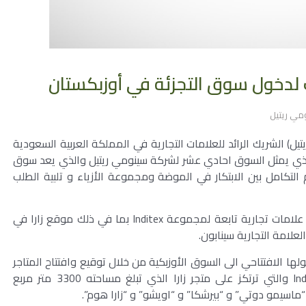
 لدخول سوق التجزئة في أوزبكستان
مي ريتيل
يل) الشريك الرائد للعلامات التجارية في المملكة العربية السعودية
الذي يمثل السوق احادي عشر لشركة سينومي ريتيل والذي يعد سوق
لتكامل بين الابتكار في الموضة ومجموعة الأزياء و تلبية الطلب
و تم توقيع اتفاق لجلب 8 علامات تجارية ، منها سبع علامات تجارية تابعة لمجموعة Inditex بما في ذلك موقع زارا في
علامة التجارية سينابون.
ها الافتتاحي الى السوق الأوزبكية من خلال توقيع وافتتاح المتاجر
السبع ذات العلامات التجارية التابعة لمجموعة Inditex والتي ترتكز على متجر زارا الذي تبلغ مساحته 3300 متر مربع
 “ماسيمو دوتي” و “بيرشكا” و “اويشو” و “زارا هوم”.