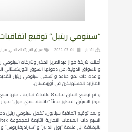
“سينومي ريتيل” توقيع اتفاقيات
الأخبار
2024-03-04
سوق التجزئة العالمي
,
سينو
أعلنت شركة فواز عبدالعزيز الحكير وشركاه (سينومي ريت
والأسواق الدولية، عن دخولها السوق الأوزبكستاني 
واعده ذات نمو صاعد و تسعى سينومي ريتيل لتقديم ا
المتزايد للمستهلكين في أوزبكستان.
مركز التسوّق المطور حديثاً “طشقند سيتي مول” بجوار ال
و بعد توقيع اتفاقية سينابون، تكمل سينومي ريتيل دخول
بالإضافة الى علامة “بول اند بير” و “ستراديفاريوس” و