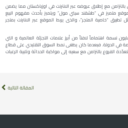
ال بالتزامن مع إطلاق عروضه عبر الانترنت في اوزباكستان مما يضمن
موقع متميز في “طشقند سيتي مول” ويتميز بأحدث مفهوم البيع
مثل تطبيق “خاصية المتجر”، والذى يربط الموقع عبر الانترنت بمتجر
د أوزبكستان التي يزيد عدد سكانها عن الـ30 مليون نسمة اهتماماً لافتاً من أبرز علامات التجزئة العالمية و التي
ائمة في الدولة. فبعدما كان يطغى نمط السوق التقليدي على قطاع
تعدّدة الفروع بالتزامن مع سعيه إلى مواكبة الحداثة وتلبية الرغبات
المقالة التالية