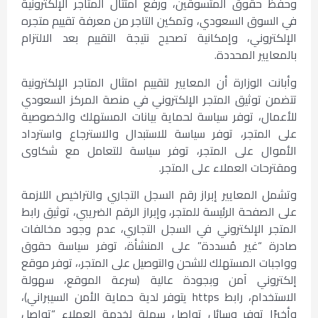
وحفظ حقوق المتسوقين، ورفع امتثال المتاجر الإلكترونية
في السوق السعودي، وتمكين التاجر من معرفة تقييم متجره
الإلكتروني، وإمكانية تصحيح نتيجة التقييم بعد الالتزام
بالمعايير المحددة.
وأبانت الوزارة أن المعايير لتقييم امتثال المتاجر الإلكترونية
تتضمن توثيق المتجر الإلكتروني في منصة المركز السعودي
للأعمال، توفر سياسة لحماية بيانات المستهلك والخصوصية
على المتجر، توفر سياسة للاستبدال والاسترجاع واسترداد
الأموال على المتجر، توفر سياسة للتعامل مع شكاوى
ومقترحات العملاء على المتجر.
وتشمل المعايير إبراز رقم السجل التجاري والتراخيص اللازمة
على الصفحة الرئيسة للمتجر، وإبراز الرقم الضريبي، توثيق رابط
المتجر الإلكتروني في السجل التجاري، عدم وجود مخالفات
صادرة “غير مُسددة” على المنشأة، توفر سياسة حقوق
وواجبات المستهلك للشحن والتوصيل على المتجر،، توفر موقع
إلكتروني آمن وبجودة عالية (سرعة الموقع، سهولة
الاستخدام، رابط https يتوفر لدية حماية الأمن السيبراني)،
وأخيرًا توفر وسائل تواصل سهلة لخدمة العملاء “تواصل