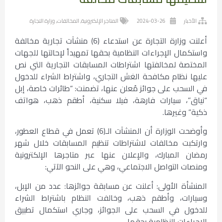
الأخبار
2024-03-26
المتاجر الإلكترونية
,
المخالفات
,
وزارة التجارة
أعلنت وزارة التجارة عن استدعاء (6) منشآت تجارية مخالفة
واستكمال الإجراءات النظامية بحقها تمهيداً لإحالتها للجهات
المختصة لمخالفتها اشتراطات المسابقات التجارية التي نص
عليها نظام مكافحة الغش التجاري، واشتراط الشراء للدخول
في السحب على جوائز مُعلن عنها، تضمنت: “طائرات خاصة، إبل
“نياق”، سيارات فارهة، فيلا سكنية، أطقم ذهب، هواتف
ذكية” وغيرها.
وأوضحت الوزارة أن المنشآت الـ(6) تعمل في قطاع العطور،
وارتكبت مخالفات لاشتراطات تنظيم المسابقات خلال شهر
رمضان المبارك، والإعلان عنها عبر متاجرها الإلكترونية
ومنصات التواصل الاجتماعي، وهي على النحو الآتي:
المنشأة الأولى: أعلنت عن مسابقة جوائزها: عدد من الإبل،
وسيارات، وأطقم ذهب، وخالفت النظام باشتراط الشراء
للدخول في السحب على الجوائز، وجاري استكمال تطبيق
الإجراءات النظامية بحقها.