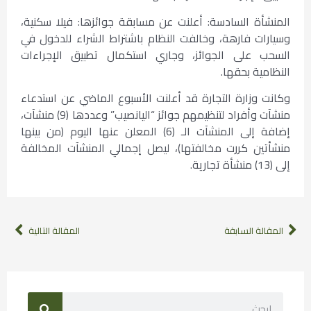
المنشأة السادسة: أعلنت عن مسابقة جوائزها: فيلا سكنية،
وسيارات فارهة، وخالفت النظام باشتراط الشراء للدخول في
السحب على الجوائز، وجاري استكمال تطبيق الإجراءات
النظامية بحقها.
وكانت وزارة التجارة قد أعلنت الأسبوع الماضي عن استدعاء
منشآت وأفراد لتنظيمهم جوائز “اليانصيب” وعددها (9) منشآت،
إضافة إلى المنشآت الـ (6) المعلن عنها اليوم (من بينها
منشأتين كررت مخالفتها)، ليصل إجمالي المنشآت المخالفة
إلى (13) منشأة تجارية.
المقالة السابقة
المقالة التالية