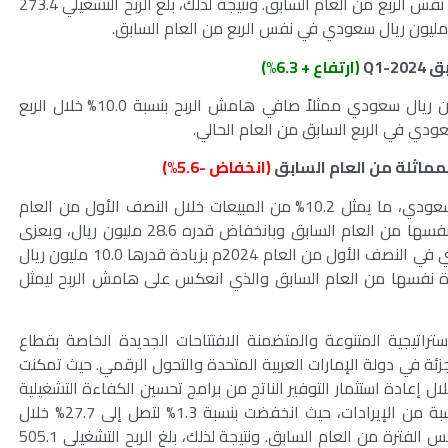
لتصل إلى 27.1% خلال الربع الحالي مقارنة بـ 28.2% في نفس الربع من العام السابق. ونتيجة لذلك، بلغ الربح التشغيلي 273.4
بق
Q1-2024
(ارتفاع + 6.3%)
ارتفع صافي الربح بنسبة 6.3٪ ليصل إلى 247.7 مليون ريال سعودي ممثلاً صافي هامش الربح بنسبة 10.0% خلال الربع
(انخفاض -5.6%)
سجلت الشركة صافي ربح بقيمة 480.7 مليون ريال سعودي، ما يمثل 10.2% من المبيعات خلال النصف الأول من العام
2024م، مقارنة بـ 509.3 مليون ريال سعودي للفترة نفسها من العام السابق وبانخفاض قدره 28.6 مليون ريال، ويعزى
ذلك إلى بلوغ إجمالي الربح 1,799.5 مليون ريال سعودي في النصف الأول من العام 2024م بزيادة قدرها 10.0 مليون ريال
 ريال سعودي للفترة نفسها من العام السابق والذي انعكس على هامش الربح ليمثل
تراتيجية المتنوعة والمتضمنة الافتتاحات الجديدة الخاصة بقطاع
جزئة في دولة الإمارات العربية المتحدة والتحول الرقمي. حيث تمكنت
 إعادة استثمار التوفير الناتج من برامج تحسين الكفاءة التشغيلية
مما أدى إلى تحسن ملحوظ في نفقات التشغيل كنسبة من الإيرادات، حيث انخفضت بنسبة 1.3% لتصل إلى 27.7% خلال
النصف الأول من العام الحالي مقارنة بـ 29.0% في نفس الفترة من العام السابق. ونتيجة لذلك، بلغ الربح التشغيلي 505.1