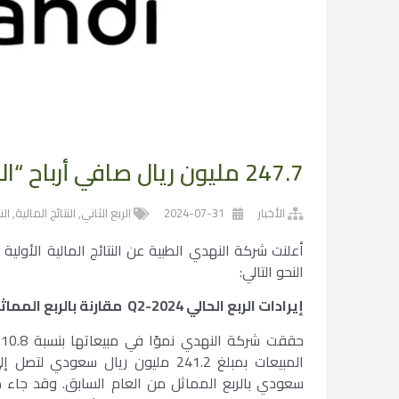
247.7 مليون ريال صافي أرباح “النهدي” للربع الثاني 2024 (- 6.5%)
الأخبار
2024-07-31
الربع الثاني
,
النتائج المالية
,
ال
النحو التالي:
إيرادات الربع الحالي
Q2-2024
مقارنة بالربع المما
المبيعات بمبلغ 241.2 مليون ريال سعودي لتصل إلى
سعودي بالربع المماثل من العام السابق. وقد جاء هذا