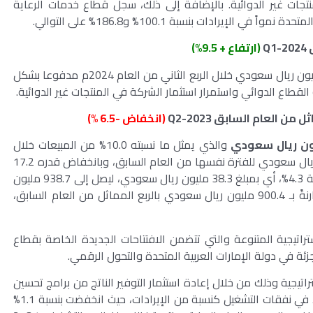
نتجات غير الدوائية. بالإضافة إلى ذلك، سجل قطاع خدمات الرعاية
الإيرادات بنسبة 100.1% و186.8% على التوالي.
ق
Q1-2024
(ارتفاع + 9.5%)
ارتفع إجمالي مبيعات الشركة بنسبة 9.5٪ أو 215.2 مليون ريال سعودي خلال الربع الثاني من العام 2024م مدفوعا بشكل
قطاع الدوائي واستمرار استثمار الشركة في المنتجات غير الدوائية.
اثل من العام السابق
Q2-2023
(انخفاض -6.5 %)
والذي يمثل ما نسبته 10.0% من المبيعات خلال
الربع الثاني من العام 2024م مقارنة بـ 265.0 مليون ريال سعودي للفترة نفسها من العام السابق، وبانخفاض قدره 17.2
مليون ريال، ويعزى ذلك إلى ارتفاع الربح الإجمالي بنسبة 4.3%، أي بمبلغ 38.3 مليون ريال سعودي، ليصل إلى 938.7 مليون
ريال سعودي خلال الربع الثاني من العام 2024م مقارنةً بـ 900.4 مليون ريال سعودي بالربع المماثل من العام السابق،
راتيجية المتنوعة والتي تتضمن الافتتاحات الجديدة الخاصة بقطاع
زئة في دولة الإمارات العربية المتحدة والتحول الرقمي.
اتيجية وذلك من خلال إعادة استثمار التوفير الناتج من برامج تحسين
الكفاءة التشغيلية، الأمر الذي أدى إلى تحسن ملحوظ في نفقات التشغيل كنسبة من الإيرادات، حيث انخفضت بنسبة 1.1%