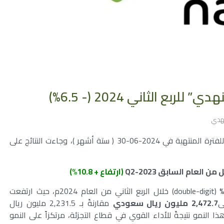
نهدي
أعلنت شركة النهدي الطبية عن النتائج المالية الأولية للفترة المنتهية في 2024-06-30 ( ستة أشهر )، وجاءت النتائج على
ثل من العام السابق
Q2-2023
(ارتفاع + 10.8%)
حققت شركة النهدي نموًا في مبيعاتها بنسبة 10.8% (double-digit) خلال الربع الثاني من العام 2024م، حيث ارتفعت
2,472.7 مليون ريال سعودي
مقارنةً بـ 2,231.5 مليون ريال
 النمو نتيجةً للأداء القوي في قطاع التجزئة، مرتكزاً على النمو