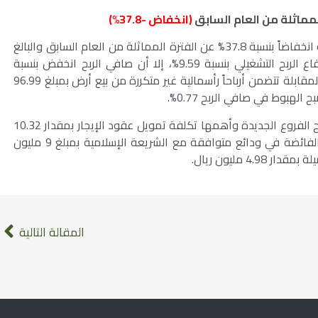
(انخفاض -37.8%)
بلغ صافي ربح الفترة الحالية 161.2 مليون ريال مسجلة انخفاضاً بنسبة 37.8% عن الفترة المماثلة من العام السابق والبالغ
صافي ربحها 259.4 مليون ريال.. فعلى الرغم من ارتفاع الربح التشغيلي بنسبة 9.59%، إلا أن صافي الربح انخفض بنسبة
37.86%. ويرجع ذلك بشكل رئيسي إلى أن نتائج الفترة المقابلة تتضمن أرباحاً رأسمالية غير متكررة من بيع أرض بمبلغ 96.99
الهبوط في صافي الربح 0.77%.
بالإضافة إلى ذلك، ارتفعت المصاريف المصاحبة لافتتاح الفروع الجديدة وأهمها تكلفة تمويل عقود الإيجار بمقدار 10.32
مليون ريال، وانخفضت أرباح استثمار السيولة النقدية الفائضة في ودائع متوافقة مع الشريعة الإسلامية بمبلغ 9 مليون
4 مليون ريال.
المقالة التالية