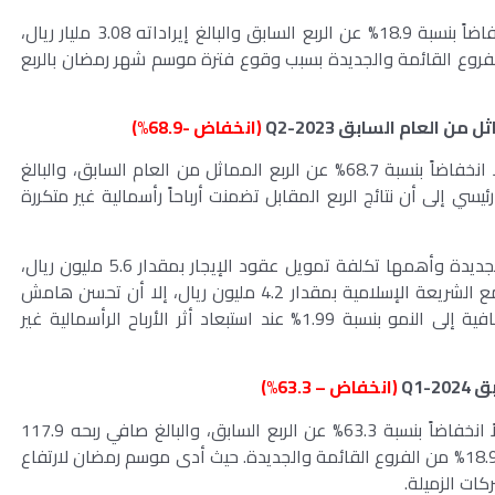
بلغت إيرادات الربع الحالي 2.46 مليار ريال مسجلة انخفاضاً بنسبة 18.9% عن الربع السابق والبالغ إيراداته 3.08 مليار ريال،
لى انخفاض المبيعات بنسبة 18.93% من الفروع القائمة والجديدة بسبب وقوع فترة موسم شهر رمضان بالربع
اثل من العام السابق
Q2-2023
(انخفاض -68.9%)
مسجلاً انخفاضاً بنسبة 68.7% عن الربع المماثل من العام السابق، والبالغ
ى بشكل رئيسي إلى أن نتائج الربع المقابل تضمنت أرباحاً رأسمالية غير متكررة
وعلى الرغم من ارتفاع المصاريف المصاحبة للفروع الجديدة وأهمها تكلفة تمويل عقود الإيجار بمقدار 5.6 مليون ريال،
وانخفاض أرباح استثمار السيولة في ودائع متوافقة مع الشريعة الإسلامية بمقدار 4.2 مليون ريال، إلا أن تحسن هامش
الربح وزيادة الكفاءة التشغيلية قد دفعتا الأرباح الصافية إلى النمو بنسبة 1.99% عند استبعاد أثر الأرباح الرأسمالية غير
بق
Q1-2024
(انخفاض – 63.3%)
مسجلاً انخفاضاً بنسبة 63.3% عن الربع السابق، والبالغ صافي ربحه 117.9
مليون ريال، ويرجع ذلك إلى انخفاض المبيعات بنسبة 18.93% من الفروع القائمة والجديدة. حيث أدى موسم رمضان لارتفاع
كات الزميلة.