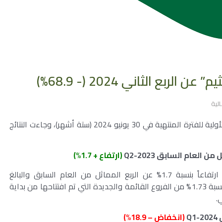
الية
أعلنت شركة أسواق عبدالله العثيم عن النتائج المالية الأولية للفترة المنتهية في 30 يونيو 2024 (ستة أشهر)، وجاءت النتائج
ثل من العام السابق
Q2-2023
(ارتفاع + 1.7%)
مسجلة ارتفاعاً بنسبة 1.7% عن الربع المماثل من العام السابق والبالغ
إيراداته2.42 مليار ريال، ويرجع ذلك إلى نمو المبيعات بنسبة 1.73% من الفروع القائمة والجديدة التي تم افتتاحها من بداية
.
ق
Q1-2024
(انخفاض – 18.9%)