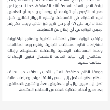
زيادة الثمن السائد للسلعة أثناء المُسابقة، كما لا يجوز لمن
صدر له الترخيص أو لأولاده أو زوجه أو والديه أو للعاملين
لديه الاشتراك في المُسابقة، وتسليم الجوائز للفائزين خلال
مُدّة لا تزيد على (٧) أيام من تاريخ فرز النتائج، ويجب ذكر رقم
ترخيص الوزارة في أي إعلان عن المُسابقة.
وتراقب الوزارة امتثال المنشآت التجارية والمتاجر الإلكترونية
لاشتراطات تنظيم المسابقات التجارية، وتقوم برصد المخالفات
وضبط المسابقات الوهمية والمضللة للمستهلك، وإحالة
المخالفين إلى النيابة العامة لاستكمال تطبيق الإجراءات
النظامية بحقهم.
ووفقاً لنظام مكافحة الغش التجاري يعاقب من يخالف
النظام بعقوبات تصل إلى السجن لثلاثة أعوام، وغرامات مالية
تصل إلى مليون ريال، أو بالعقوبتين معاً، والتشهير بالمخالفين
بعد صدور أحكام قضائية نافذة من المحاكم المختصة.