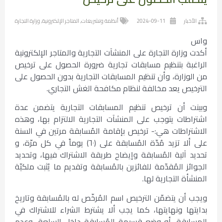
الأخبار
2024-09-11
أنظمة وتشريعات
,
المتاجر الإلكترونية
,
وزارة التجارة
واس
أكدت وزارة التجارة على المنشآت التجارية والمتاجر الإلكترونية
الراغبة بتنظيم مسابقات تجارية ضرورة الحصول على ترخيص
من الوزارة، وأن تنظيم المسابقات التجارية بدون الحصول على
الترخيص يعد مخالفة لنظام مكافحة الغش التجاري.
وبينت أن ترخيص تنظيم المسابقات التجارية يتضمن عدة
اشتراطات يتوجب على المنشآت التجارية الالتزام بها، وهذه
الاشتراطات هي:- ترخيص بإقامة المُسابقة مرتين في السنة
على ألا تزيد مُدّة المُسابقة على (٦٠) يوماً في كل مرّة، و
تحديد آلية المُسابقة وإيضاح طريقة الاشتراك فيها، وتحديد
الجوائز المُقدّمة للفائزين بالمُسابقة وتقديم ما يُثبت ملكيّة
المنشأة التجارية لها.
ويجب أن يتضمّن الترخيص اسم المُرخّص له بالمُسابقة وتاريخ
بدايتها ونهايتها، كما يجب ألا يشترط الشراء للاشتراك في
المسابقة، أو وضع قسيمة المُسابقة داخل السلعة، وعدم