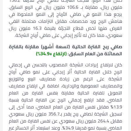
خلال هذا الربع، سجلت الشركة صافي أرباح قدرها 156.2
مليون ريال، مقارنة بـ 106.6 مليون ريال في الربع السابق.
يرجع هذا النمو في صافي الأرباح إلى النمو الملحوظ في
هامش الربح ورد مخصصات مقابل التزامات محتملة انتفي
الغرض منها تخص قطاع التجزئة بقيمة 16.3 مليون ريال
سعودي، مما كان له تأثير إيجابي على صافي أرباح الشركة.
صافي ربح الفترة الحالية (تسعة أشهر) مقارنة بالفترة
المماثلة من العام السابق:
(ارتفاع +34.9%)
كان لارتفاع إيرادات الشركة المصحوب بالتحسن في إجمالي
الربح خلال الفترة الحالية أثر إيجابي على نمو صافي أرباح
الشركة على الرغم من زيادة مصاريف البيع والتوزيع
والمصاريف العمومية والإدارية، اضافة الي ارتفاع مصاريف
التمويل للفترة الحالية مقارنة بنفس الفترة من العام
الماضي. فقد ارتفع إجمالي الربح عن الفترة الحالية بنسبة
13.9% مقابل نفس الفترة من العام الماضي، مما أدى إلى
تسجيل الشركة لصافي ربح يقدر بـ356.7 مليون ريال سعودي
مقابل 264.4 مليون ريال سعودي عن نفس الفترة من العام
الماضي بنسبة نمو قدرها 34.9%. وعند استبعاد أثر الخسائر غير