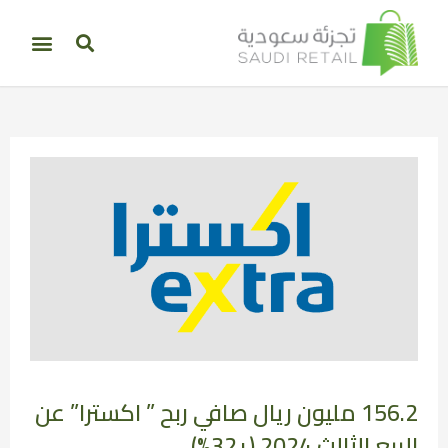
156.2 مليون ريال صافي ربح ” اكسترا” عن
الربع الثالث 2024 (+32%)