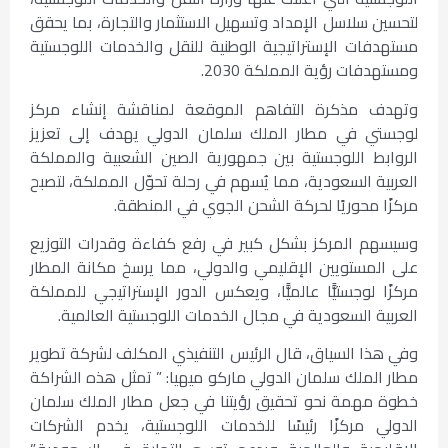
لتحسين سلاسل الإمداد وتسهيل الاستثمار والتجارة، بما يحقق
مستهدفات الإستراتيجية الوطنية للنقل والخدمات اللوجستية
ومستهدفات رؤية المملكة 2030.
وتهدف مذكرة التفاهم الموقعة لمناقشة إنشاء مركز
لوجستي في مطار الملك سلمان الدولي يهدف إلى تعزيز
الروابط اللوجستية بين جمهورية الصين الشعبية والمملكة
العربية السعودية، مما يُسهم في رحلة تحوّل المملكة، لتصبح
مركزًا محوريًا لحركة الشحن الجوي في المنطقة.
وسيسهم المركز بشكل كبير في رفع كفاءة وقدرات التوزيع
على المستويين الإقليمي والدولي، مما يرسخ مكانة المطار
مركزًا لوجستيًّا عالميًّا، ويعكس الدور الإستراتيجي للمملكة
العربية السعودية في مجال الخدمات اللوجستية العالمية.
وفي هذا السياق، قال الرئيس التنفيذي المكلف لشركة تطوير
مطار الملك سلمان الدولي ماركو ميهيا: ” تمثل هذه الشراكة
خطوة مهمة نحو تحقيق رؤيتنا في جعل مطار الملك سلمان
الدولي مركزًا رئيسًا للخدمات اللوجستية، يخدم الشركات