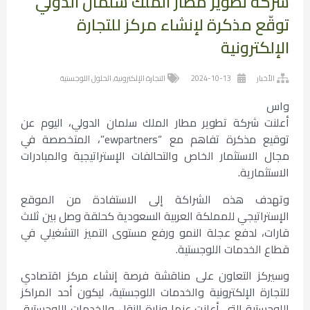
شركة تطوير مطار الملك سلمان الدولي
توقّع مذكرة لإنشاء مركز للتجارة
الإلكترونية
الأخبار
2024-10-13
التجارة الإلكترونية
,
الحلول اللوجستية
واس
أعلنت شركة تطوير مطار الملك سلمان الدولي، اليوم عن
توقيع مذكرة تفاهم مع “ewpartners”، المتخصصة في
مجال الاستثمار الخاص والتحالفات الإستراتيجية والمبادرات
الاستثمارية.
وتهدف هذه الشراكة إلى الاستفادة من الموقع
الإستراتيجي للمملكة العربية السعودية كحلقة وصل بين ثلاث
قارات، لدفع عجلة النمو ورفع مستوى التميز التشغيلي في
قطاع الخدمات اللوجستية.
وسيركز التعاون على مناقشة فرصة إنشاء مركز اقتصادي
للتجارة الإلكترونية والخدمات اللوجستية، ليكون أحد المراكز
اللوجستية التي أعلنت عنها وزارة النقل والخدمات اللوجستية،