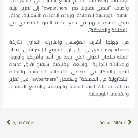
الإقليمية والعالمية ويدعم توسع التجارة في السعودية.”
وأضاف: “نسعى بتعاوننا مع “ewpartners” إلى تعزيز البنية
التحتية اللوجستية للمملكة، وزيادة الكفاءة التشغيلية، وخلق
فرص جديدة تسهم في دفع عجلة النمو الاقتصادي في
المملكة والمنطقة”.
من جهتها أشارت المؤسس والشريك الإداري لشركة
ewpartners جيري لي، إلى أن الموقع الإستراتيجي لمطار
الملك سلمان الدولي الذي يربط بين آسيا وأفريقيا وأوروبا،
وإمكاناته التجارية الواسعة الإقليمية، سيفتح آفاق جديدة
للنمو والابتكار في قطاعي الخدمات اللوجستية والتجارة
الإلكترونية في المملكة” وستعمل “ewpartners” على تعزيز
مختلف مجالات البنية التحتية، والرقمية، والتصنيع المتقدم،
والخدمات اللوجستية.
المقالة السابقة
المقالة التالية