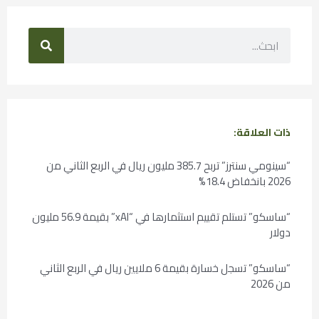
ذات العلاقة:
“سينومي سنترز” تربح 385.7 مليون ريال في الربع الثاني من
2026 بانخفاض 18.4%
“ساسكو” تستلم تقييم استثمارها في “xAI” بقيمة 56.9 مليون
دولار
“ساسكو” تسجل خسارة بقيمة 6 ملايين ريال في الربع الثاني
من 2026