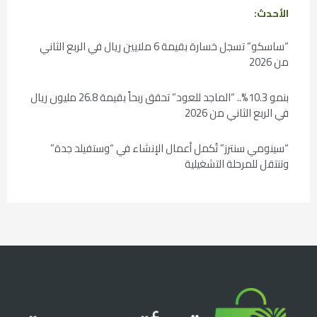
الأحدث:
“ساسكو” تسجل خسارة بقيمة 6 ملايين ريال في الربع الثاني
من 2026
بنمو 10.3%.. “الماجد للعود” تحقق ربحاً بقيمة 26.8 مليون ريال
في الربع الثاني من 2026
“سينومي سنترز” تُكمل أعمال الإنشاء في “وستفيلد جدة”
وتنتقل للمرحلة التشغيلية