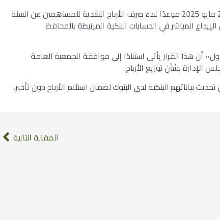
حددت شركة “الماجد للعود” يوم الخميس الموافق 22 مايو 2025 موعدًا لبدء صرف الأرباح النقدية للمساهمين عن السنة
ديسمبر 2024، وذلك عن طريق الإيداع المباشر في الحسابات البنكية المرتبطة بالمحافظ
» أن هذا القرار يأتي استنادًا إلى موافقة الجمعية العامة
يث بياناتهم البنكية لدى البنوك لضمان استلام الأرباح دون تأخير.
المقالة التالية