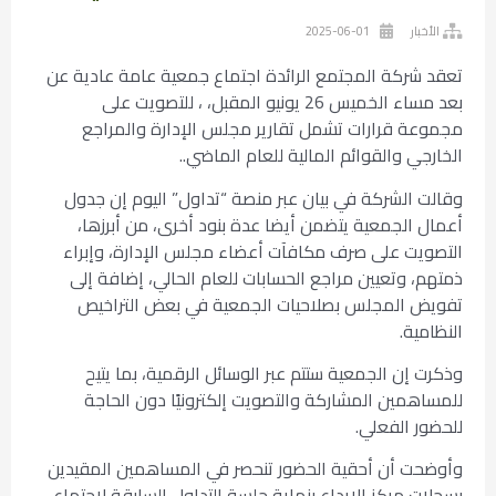
الأخبار
2025-06-01
تعقد شركة المجتمع الرائدة اجتماع جمعية عامة عادية عن
بعد مساء الخميس 26 يونيو المقبل، ، للتصويت على
مجموعة قرارات تشمل تقارير مجلس الإدارة والمراجع
الخارجي والقوائم المالية للعام الماضي..
وقالت الشركة في بيان عبر منصة “تداول” اليوم إن جدول
أعمال الجمعية يتضمن أيضا عدة بنود أخرى، من أبرزها،
التصويت على صرف مكافآت أعضاء مجلس الإدارة، وإبراء
ذمتهم، وتعيين مراجع الحسابات للعام الحالي، إضافة إلى
تفويض المجلس بصلاحيات الجمعية في بعض التراخيص
النظامية.
وذكرت إن الجمعية ستتم عبر الوسائل الرقمية، بما يتيح
للمساهمين المشاركة والتصويت إلكترونيًا دون الحاجة
للحضور الفعلي.
وأوضحت أن أحقية الحضور تنحصر في المساهمين المقيدين
بسجلات مركز الإيداع بنهاية جلسة التداول السابقة لاجتماع