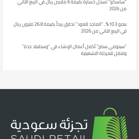
“ساسكو” تسجل خسارة بقيمة 6 ملايين ريال في الربع الثاني
من 2026
بنمو 10.3%.. “الماجد للعود” تحقق ربحاً بقيمة 26.8 مليون ريال
في الربع الثاني من 2026
“سينومي سنترز” تُكمل أعمال الإنشاء في “وستفيلد جدة”
وتنتقل للمرحلة التشغيلية