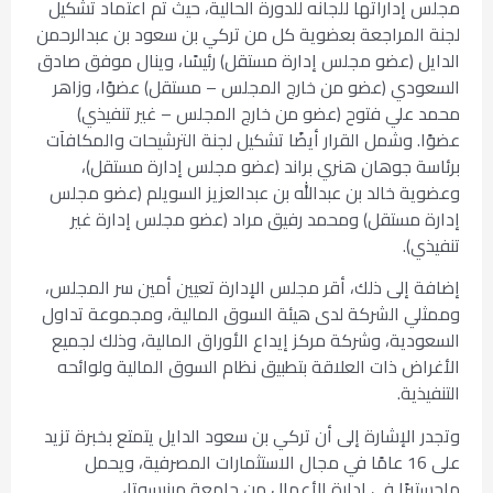
مجلس إداراتها للجانه للدورة الحالية، حيث تم اعتماد تشكيل
لجنة المراجعة بعضوية كل من تركي بن سعود بن عبدالرحمن
الدايل (عضو مجلس إدارة مستقل) رئيسًا، وينال موفق صادق
السعودي (عضو من خارج المجلس – مستقل) عضوًا، وزاهر
محمد علي فتوح (عضو من خارج المجلس – غير تنفيذي)
عضوًا. وشمل القرار أيضًا تشكيل لجنة الترشيحات والمكافآت
برئاسة جوهان هنري براند (عضو مجلس إدارة مستقل)،
وعضوية خالد بن عبدالله بن عبدالعزيز السويلم (عضو مجلس
إدارة مستقل) ومحمد رفيق مراد (عضو مجلس إدارة غير
تنفيذي).
إضافة إلى ذلك، أقر مجلس الإدارة تعيين أمين سر المجلس،
وممثلي الشركة لدى هيئة السوق المالية، ومجموعة تداول
السعودية، وشركة مركز إيداع الأوراق المالية، وذلك لجميع
الأغراض ذات العلاقة بتطبيق نظام السوق المالية ولوائحه
التنفيذية.
وتجدر الإشارة إلى أن تركي بن سعود الدايل يتمتع بخبرة تزيد
على 16 عامًا في مجال الاستثمارات المصرفية، ويحمل
ماجستيرًا في إدارة الأعمال من جامعة مينيسوتا،