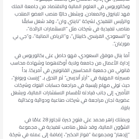
وبكالوريوس في العلوم المالية والاقتصاد من جامعة الملك
فهد للبترول والمعادن. ويشغل حاليًا منصب العضو المنتدب
والرئيس التنفيذي لشركة “ناينتي وان”، وقد شغل سابقًا
مناصب تنفيذية في شركات مثل “الاستثمارات الرائدة”،
و”السعودي الفرنسي كابيتال”، و”الرياض المالية”، و”جي بي
مورغان”.
أما ينال موفق السعودي، فهو حاصل على بكالوريوس في
إدارة الأعمال من جامعة ولاية أوكلاهوما وشهادة محاسب
قانوني من جمعية المحاسبين القانونيين في أمريكا. بدأ
مسيرته المهنية في “آرثر أندرسن” ثم التحق بـ “إرنست ويونغ”،
حيث تولى مهام رئيسية في مراجعة حسابات البنوك وشركات
التأمين، إلى جانب قيادته لأقسام الاستشارات المالية، ويشغل
عضوية لجان مراجعة في شركات صناعية ودوائية وغذائية
بارزة.
ويمتلك زاهر محمد علي فتوح خبرة تتجاوز 28 عامًا في
الشؤون المالية، وقد شغل مناصب تنفيذية في مجموعة
“إزدهار” ومجموعة “فواز الحكير”، إضافة إلى عمله في شركة