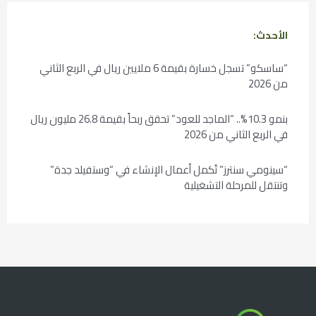
الأحدث:
“ساسكو” تسجل خسارة بقيمة 6 ملايين ريال في الربع الثاني
من 2026
بنمو 10.3%.. “الماجد للعود” تحقق ربحاً بقيمة 26.8 مليون ريال
في الربع الثاني من 2026
“سينومي سنترز” تُكمل أعمال الإنشاء في “وستفيلد جدة”
وتنتقل للمرحلة التشغيلية