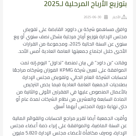
بتوزيع الأرباح المرحلية لـ2025
الأخبار
2025-06-30
وافق مساهمو شركة بن داوود القابضة على تفويض
مجلس الإدارة بتوزيع أرباح مرحلية بشكل نصف سنوي أو ربع
سنوي عن السنة الحالية 2025، ومجموعة من القرارات
الأخرى خلال اجتماع جمعيتها العامة العادية أمس الأحد.
وقالت “بن داود” في بيان لمنصة “تداول” اليوم،إنه تمت
الموافقة على تعيين شركة KPMG الفوزان وشركاه مراجعًا
لحسابات الشركة العام الحالي، وتفويض مجلس الإدارة
بصلاحيات الجمعية العامة العادية فيما يخص الترخيص
بالأعمال المنصوص عليها في الفقرتين الأولى والثانية من
المادة السابعة والعشرين من نظام الشركات لمدة عام أو
حتى نهاية دورة المجلس أيهما أسبق.
وأقرت الجمعية أيضا تقرير مراجع الحسابات والقوائم المالية
عن السنة الماضية، والموافقة على إبراء ذمة أعضاء مجلس
الإدارة، وصرف مكافأة لأعضاء مجلس الإدارة 5.820 مليون