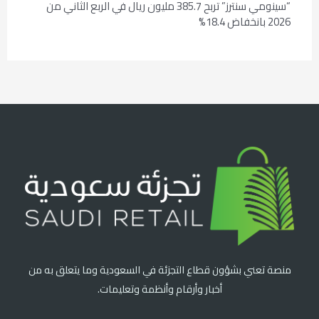
“سينومي سنترز” تربح 385.7 مليون ريال في الربع الثاني من
2026 بانخفاض 18.4%
منصة تعني بشؤون قطاع التجزئة في السعودية وما يتعلق به من
أخبار وأرقام وأنظمة وتعليمات.