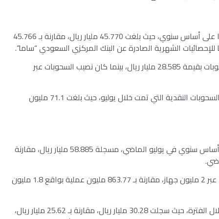
وشُهِدت السحوبات النقدية خلال يوليو الماضي استقرارًا على أساس سنوي، حيث بلغت 45.770 مليار ريال، مقارنة بـ 45.766
ا للإحصائيات الشهرية الصادرة عن البنك المركزي السعودي “ساما”.
واستحوذت بطاقات “مدى” على الحصة الأكبر من السحوبات بقيمة 28.585 مليار ريال، بينما كان نصيب السحوبات عبر
وفي المقابل، كانت المصارف الأعلى في عدد عمليات السحوبات النقدية التي تمت خلال يوليو، حيث بلغت 71.1 مليون
وحققت المبيعات عبر نقاط البيع نموًا بنسبة 8.8% على أساس سنوي في يوليو الماضي، مسجلة 58.885 مليار ريال، مقارنة
وتمت هذه التعاملات من خلال نحو 985 مليون عملية، عبر 2 مليون جهاز، مقارنة بـ 863.77 مليون عملية بواقع 1.8 مليون
كما كانت المبيعات عبر الهاتف الجوال الأعلى قيمة خلال الفترة، حيث سجلت 30.28 مليار ريال، مقارنة بـ 25.62 مليار ريال،