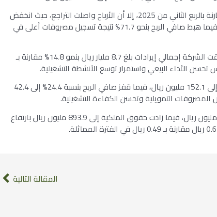
، ارتفعت الإيرادات بنسبة 6.6% مقارنة بالربع الثاني من 2025، إلا أن الأرباح واصلت التراجع، حيث انخفض
إجمالي الربح بنسبة 9.4%، والربح التشغيلي بنسبة 5.5%، فيما هبط صافي الربح بنحو 71.7% نتيجة تسجيل مصروفات أعلى في
، حققت الشركة إجمالي إيرادات بلغ 8.7 مليار ريال بنمو 14.8% مقارنة بـ
وسجل الربح التشغيلي ارتفاعًا طفيفًا بنسبة 2.7% ليصل إلى 152.1 مليون ريال، فيما قفز صافي الربح بنسبة 24.4% إلى 42.4
وارتفع إجمالي الدخل الشامل بنسبة 49.6% إلى 44.47 مليون ريال، فيما زادت حقوق الملكية إلى 893.9 مليون ريال بارتفاع
المقالة التالية