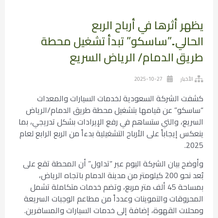
يظهر أثرها في أرباح الربع
الحالي..”ساسكو” تبدأ تشغيل محطة
طريق الدمام/ الرياض السريع
الأخبار
2025-10-27
كشفت الشركة السعودية لخدمات السيارات والمعدات
“ساسكو” عن قيامها بتشغيل محطة طريق الدمام/الرياض
السريع، والتي ستساهم في رفع الإيرادات بشكل تدريجي، بما
ينعكس إيجاباً على الأرباح التشغيلية بدءاً من الربع الرابع لعام
2025.
وأوضح بيان الشركة اليوم عبر “تداول” أن المحطة تقع على
بُعد نحو 200 كيلومتر من مدينة الدمام باتجاه الرياض،
بمساحة 45 ألف متر مربع، وتضم خدمات متكاملة تشمل
المحروقات والتموينات وعدداً من مطاعم الوجبات السريعة
ومحلات القهوة، إضافة إلى خدمات السيارات والمسافرين.