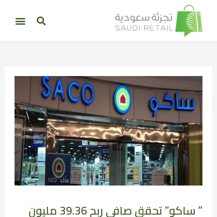
” ساكو” تحقق صافي ربح 39.36 مليون