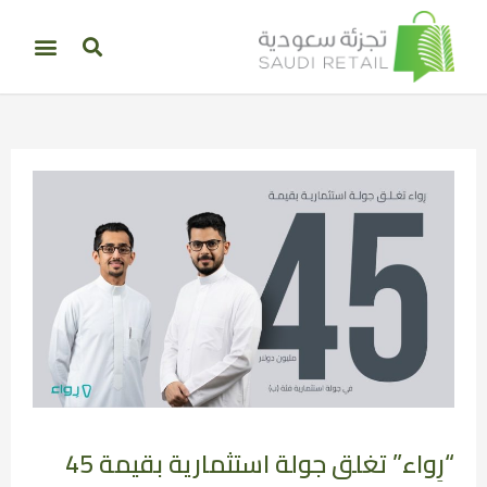
“رِواء” تغلق جولة استثمارية بقيمة 45