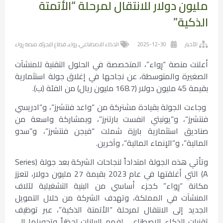
مليون دولار للانتقال لمرحلة “الأتمتة
الذكية”
الأخبار
2025-12-30
الذكاء الاصطناعي
,
رواء
,
قطاع التجزئة
,
منصة رِواء
أعلنت منصة “رِواء”، المتخصصة في الحلول التقنية للمنشآت
الصغيرة والمتوسطة، عن نجاحها في إغلاق جولة استثمارية
بقيمة 45 مليون دولار (168.7 مليون ريال) من الفئة (ب).
وجاءت الجولة بقيادة مشتركة من “واعد فنتشرز”، و”ادريسي
فنتشرز”، و”يونيتي انفست بارتنرز”، وبمشاركة واسعة من
صناديق استثمارية بارزة شملت “فيجن فنتشرز”، و”سدو
المالية”، و”الإنماء المالية”، وآخرين.
وتأتي هذه الجولة امتداداً لنجاحات الشركة بعد جولة (Series
A) التي أغلقتها في عام 2023 بقيمة 27 مليون دولار، لتعزز
مكانة “رِواء” كجزء أساسي من البنية التشغيلية لآلاف
المنشآت في المملكة، وتهدف الشركة من خلال التمويل
الجديد إلى الانتقال لمرحلة “الأتمتة الذكية”، عبر توظيف
تقنيات الذكاء الاصطناعي لفهم البيانات لحظياً وتحويلها إلى