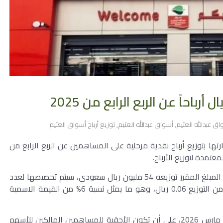
اق عبدالله العثيم
,
أسواق عبدالله العثيم
,
توزيع أرباح أسواق العثيم
ها بتوزيع أرباح نقدية مرحلية على المساهمين عن الربع الرابع من
ووفقاً لبيان الشركة على موقع “تداول”، يبلغ إجمالي المبلغ المقرر توزيعه 54 مليون ريال سعودي، سيتم تخصيصها لعدد
900 مليون سهم مستحق، لتبلغ حصة السهم الواحد من التوزيع 0.06 ريال، وهو ما يمثل نسبة 6% من القيمة الاسمية
وحددت الشركة تاريخ الأحقية ليكون يوم الخميس 26 مارس 2026، على أن تكون الأحقية للمساهمين المالكين للأسهم