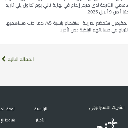
همي الشركة لدى مركز إيداع في نهاية ثاني يوم تداول يلي تاريخ
بريل 2026.
وأوضحت الشركة أن توزيعات الأرباح للمستثمرين غير المقيمين ستخضع لضريبة استقطاع بنسبة 5%، كما حثت مساهميها
أرباح في حساباتهم البنكية دون تأخير.
المقالة التالية
الشريك الاستراتيجي
الرئيسية
لوحة الم
الأخبار
شروط الإ