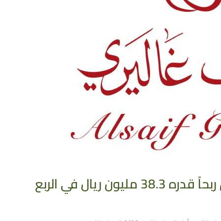
بنمو 9%.. “السيف غاليري” تحقق ربحاً قدره 38.3 مليون ريال في الربع