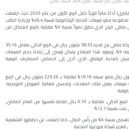
سيف غاليري
,
أرباح السيف غاليري 2026
,
السيف غاليري
سجلت شركة متاجر السيف للتنمية والاستثمار (السيف غاليري) أداءً مالياً قوياً خلال الربع الأول من عام 2026، حيث ارتفعت
الإيرادات بنسبة 19.16% لتصل إلى 273.19 مليون ريال، مدفوعة بنمو مبيعات التجارة الإلكترونية بنسبة 46.4% وزيادة الطلب
الموسمي خلال شهر رمضان، مما انعكس إيجاباً على صافي الربح الذي حقق نمواً بنسبة 9% مقارنة بالربع المماثل من
ووفقًا للبيان المنشور على موقع “تداول”، حققت الشركة صافي ربح قدره 38.33 مليون ريال في الربع الحالي مقابل 35.16
مليون ريال للربع المماثل من العام الماضي بنمو نسبته 9%، ويعود هذا الارتفاع بشكل رئيسي إلى زيادة حجم المبيعات
6.%، بالإضافة إلى تحسين كفاءة الإنفاق الذي أدى إلى انخفاض المصاريف البيعية
وفيما يخص الإيرادات، فقد بلغت قيمتها 273.19 مليون ريال بنمو نسبته 19.16% مقارنة بـ 229.26 مليون ريال في الربع
مو نتيجة زيادة مبيعات بعض فئات المنتجات، وتحسين فعالية العروض الترويجية،
رونية.
كما شهدت ربحية السهم ارتفاعاً لتصل إلى 0.11 ريال للربع الحالي، مقارنة بـ 0.10 ريال للفترة نفسها من العام الماضي،
نسبة 12.7%.
وأعلنت الشركة عن عزمها توزيع أرباح نقدية على المساهمين بنسبة 6% من رأس المال، كما كشفت عن خططها التشغيلية
 لتعزيز شبكة فروعها المحلية.