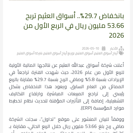
بانخفاض 29.7%.. أسواق العثيم تربح
53.66 مليون ريال في الربع الأول من
2026
الأخبار
2026-05-10
أرباح أسواق العثيم
,
أسواق العثيم
,
توزيع أرباح أسواق العثيم
,
شركة أسواق العثيم
أعلنت شركة أسواق عبدالله العثيم عن نتائجها المالية الأولية
للربع الأول من عام 2026، حيث شهدت الفترة تراجعاً في
الإيرادات بنسبة 5.8% وصافي الربح بنسبة 29.7% مقارنة بالربع
المماثل من العام السابق. ويعود هذا الانخفاض بشكل
رئيسي إلى تراجع المبيعات المباشرة وارتفاع التكاليف
التشغيلية، إضافة إلى التأثيرات المؤقتة لتحديث نظام تخطيط
موارد المؤسسة (ERP).
ووفقاً للبيان المنشور على موقع “تداول”، سجلت الشركة
صافي ربح بلغ 53.66 مليون ريال خلال الربع الحالي، مقارنة بـ