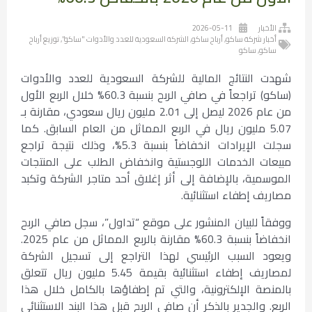
الأخبار
2026-05-11
أخبار شركة ساكو
,
أرباح ساكو
,
الشركة السعودية للعدد والأدوات "ساكو"
,
توزيع أرباح
ساكو
,
ساكو
شهدت النتائج المالية للشركة السعودية للعدد والأدوات
(ساكو) تراجعاً في صافي الربح بنسبة 60.3% خلال الربع الأول
من عام 2026 ليصل إلى 2.01 مليون ريال سعودي، مقارنة بـ
5.07 مليون ريال في الربع المماثل من العام السابق. كما
سجلت الإيرادات انخفاضاً بنسبة 5.3%، وذلك نتيجة تراجع
مبيعات الخدمات اللوجستية وانخفاض الطلب على المنتجات
الموسمية، بالإضافة إلى أثر إغلاق أحد متاجر الشركة وتكبد
مصاريف إطفاء استثنائية.
ووفقاً للبيان المنشور على موقع “تداول”، سجل صافي الربح
انخفاضاً بنسبة 60.3% مقارنة بالربع المماثل من عام 2025.
ويعود السبب الرئيسي لهذا التراجع إلى تسجيل الشركة
لمصاريف إطفاء استثنائية بقيمة 5.45 مليون ريال تتعلق
بالمنصة الإلكترونية، والتي تم إطفاؤها بالكامل خلال هذا
الربع. والجدير بالذكر أن صافي الربح قبل هذا البند الاستثنائي