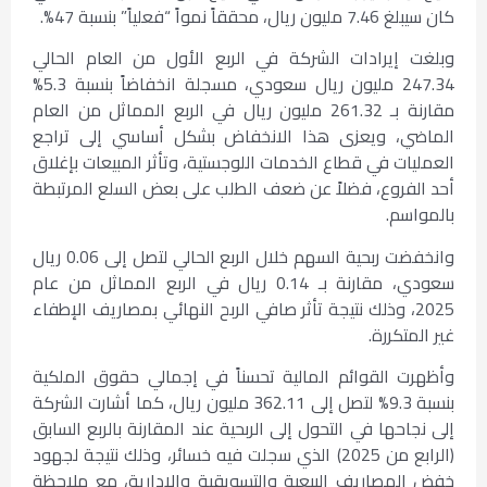
كان سيبلغ 7.46 مليون ريال، محققاً نمواً “فعلياً” بنسبة 47%.
وبلغت إيرادات الشركة في الربع الأول من العام الحالي
247.34 مليون ريال سعودي، مسجلة انخفاضاً بنسبة 5.3%
مقارنة بـ 261.32 مليون ريال في الربع المماثل من العام
الماضي، ويعزى هذا الانخفاض بشكل أساسي إلى تراجع
العمليات في قطاع الخدمات اللوجستية، وتأثر المبيعات بإغلاق
أحد الفروع، فضلاً عن ضعف الطلب على بعض السلع المرتبطة
بالمواسم.
وانخفضت ربحية السهم خلال الربع الحالي لتصل إلى 0.06 ريال
سعودي، مقارنة بـ 0.14 ريال في الربع المماثل من عام
2025، وذلك نتيجة تأثر صافي الربح النهائي بمصاريف الإطفاء
غير المتكررة.
وأظهرت القوائم المالية تحسناً في إجمالي حقوق الملكية
بنسبة 9.3% لتصل إلى 362.11 مليون ريال، كما أشارت الشركة
إلى نجاحها في التحول إلى الربحية عند المقارنة بالربع السابق
(الرابع من 2025) الذي سجلت فيه خسائر، وذلك نتيجة لجهود
خفض المصاريف البيعية والتسويقية والإدارية، مع ملاحظة