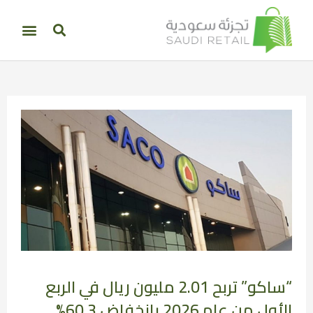
“ساكو” تربح 2.01 مليون ريال في الربع
الأول من عام 2026 بانخفاض 60.3%