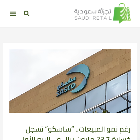
رغم نمو المبيعات.. “ساسكو” تسجل
خسارة 23.7 مليون ريال في الربع الأول