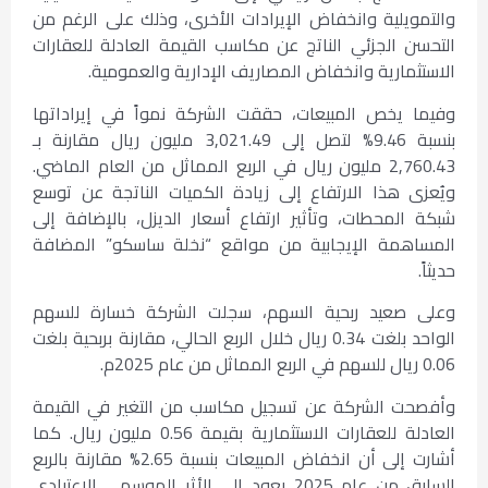
والتمويلية وانخفاض الإيرادات الأخرى، وذلك على الرغم من
التحسن الجزئي الناتج عن مكاسب القيمة العادلة للعقارات
الاستثمارية وانخفاض المصاريف الإدارية والعمومية.
وفيما يخص المبيعات، حققت الشركة نمواً في إيراداتها
بنسبة 9.46% لتصل إلى 3,021.49 مليون ريال مقارنة بـ
2,760.43 مليون ريال في الربع المماثل من العام الماضي.
ويُعزى هذا الارتفاع إلى زيادة الكميات الناتجة عن توسع
شبكة المحطات، وتأثير ارتفاع أسعار الديزل، بالإضافة إلى
المساهمة الإيجابية من مواقع “نخلة ساسكو” المضافة
حديثاً.
وعلى صعيد ربحية السهم، سجلت الشركة خسارة للسهم
الواحد بلغت 0.34 ريال خلال الربع الحالي، مقارنة بربحية بلغت
0.06 ريال للسهم في الربع المماثل من عام 2025م.
وأفصحت الشركة عن تسجيل مكاسب من التغير في القيمة
العادلة للعقارات الاستثمارية بقيمة 0.56 مليون ريال. كما
أشارت إلى أن انخفاض المبيعات بنسبة 2.65% مقارنة بالربع
السابق من عام 2025 يعود إلى الأثر الموسمي الاعتيادي