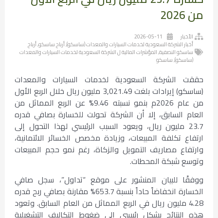
من 2026
الأخبار
2026-05-11
أخبار الشركة السعودية لخدمات السيارات والمعدات (ساسكو)
,
أرباح ساسكو
,
أرباح
ساسكو النصفية
,
المؤشرات المالية ل الشركة السعودية لخدمات السيارات والمعدات
(ساسكو)
,
ساسكو
حققت الشركة السعودية لخدمات السيارات والمعدات
(ساسكو) إيرادات بلغت 3,021.49 مليون ريال خلال الربع الأول
من عام 2026م بنمو نسبته 9.46% عن الربع المماثل من
العام السابق، إلا أن الشركة تحولت للخسارة بصافي قدره
23.7 مليون ريال، ويعود السبب الرئيسي لهذا التحول إلى
ارتفاع تكلفة المبيعات، وزيادة مخصص الخسائر الائتمانية،
وارتفاع مصاريف التمويل والزكاة، رغم نمو حجم المبيعات
وتوسع شبكة المحطات.
ووفقًا للبيان المنشور على موقع “تداول”، سجل صافي
الخسارة انخفاضاً حاداً بنسبة 653.7% مقارنة بصافي ربح قدره
4.28 مليون ريال في الربع المماثل من العام السابق. وتعود
هذه النتائج بشكل رئيسي إلى ضغوط التكاليف التشغيلية