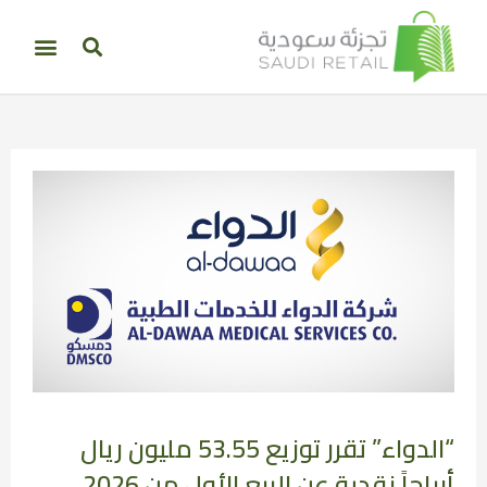
“الدواء” تقرر توزيع 53.55 مليون ريال
أرباحاً نقدية عن الربع الأول من 2026