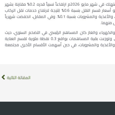
أما على أساس شهري، فقد سجل مؤشر أسعار المستهلك في شهر مايو 2026م ارتفاعاً نسبياً قدره 0.2% مقارنة بشهر
أبريل من العام نفسه. وجاء هذا التحرك مدفوعاً بنمو أسعار قسم النقل بنسبة 0.6% (نتيجة لارتفاع خدمات نقل الركاب
بنسبة 1.9%)، وصعود أسعار قسم السكن بنسبة 0.2%، والأغذية والمشروبات بنسبة 0.1%. وفي المقابل، انخفضت شهرياً
والكهرباء والغاز كان المساهم الرئيسي في التضخم السنوي، حيث
أسهم بمقدار 0.7 نقطة مئوية من المعدل الإجمالي. وتوزعت بقية المساهمات بواقع 0.3 نقطة مئوية لقسم العناية
 النقل والأغذية والمشروبات، في حين أسهمت الأقسام الأخرى مجتمعة
المقالة التالية