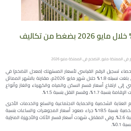
التضخم في المملكة يسجل 1.8% خلال مايو 2026 بضغط من تكاليف
 في المملكة مايو
,
التضخم في المملكة مايو 2026
للإحصاء تسجيل الرقم القياسي لأسعار المستهلك (معدل التضخم) في
المملكة العربية السعودية ارتفاعاً على أساس سنوي بلغت نسبته 1.8% خلال شهر مايو 2026م، مقارنة بالشهر المماثل
ي إلى ارتفاع أسعار قسم السكن والمياه والكهرباء والغاز وأنواع
لعناية الشخصية والحماية الاجتماعية والسلع والخدمات الأخرى
قفزة بنسبة 5.6%، مدفوعاً بارتفاع أسعار الأمتعة الشخصية بنسبة 18.5% جراء صعود أسعار المجوهرات والساعات بنسبة
20.0%، كما ارتفع قسم الترفيه والرياضة والثقافة بنسبة 2.6%. وفي المقابل، شهدت أسعار قسم الأثاث والأجهزة المنزلية