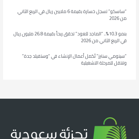
“ساسكو” تسجل خسارة بقيمة 6 ملايين ريال في الربع الثاني
من 2026
بنمو 10.3%.. “الماجد للعود” تحقق ربحاً بقيمة 26.8 مليون ريال
في الربع الثاني من 2026
“سينومي سنترز” تُكمل أعمال الإنشاء في “وستفيلد جدة”
وتنتقل للمرحلة التشغيلية