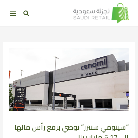
“سينومي سنترز” توصي برفع رأس مالها
إلى 5.17 مليار ريال