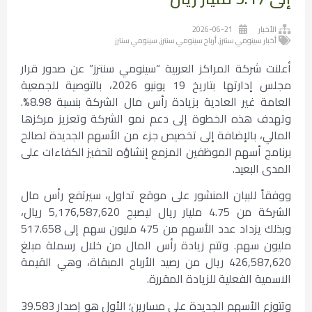
الأخبار
2026-06-21
أخبار سينومي سنترز
,
أرباح سينومي سنترز
,
سينومي سنترز
أعلنت شركة المراكز العربية “سينومي سنترز” عن صدور قرار
مجلس إدارتها بتاريخ 19 يونيو 2026، بالتوصية للجمعية
العامة غير العادية بزيادة رأس مال الشركة بنسبة 8.98%.
وتهدف هذه الخطوة إلى دعم نمو الشركة وتعزيز مركزها
المالي، بالإضافة إلى تخصيص جزء من الأسهم الجديدة لصالح
برنامج أسهم الموظفين المزمع إنشاؤه لتحفيز الكفاءات على
المدى البعيد.
ووفقاً للبيان المنشور على موقع تداول، سيرتفع رأس مال
الشركة من 4.75 مليار ريال ليصبح 5,176,587,620 ريال،
وبذلك يزداد عدد الأسهم من 475 مليون سهم إلى 517.658
مليون سهم. وتتم زيادة رأس المال من خلال رسملة مبلغ
426,587,620 ريال من رصيد الأرباح المبقاة، وهي القيمة
الاسمية الفعلية للزيادة المقررة.
وتتوزع الأسهم الجديدة على مسارين؛ الأول هو إصدار 39.583