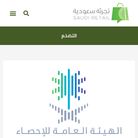
التضخم