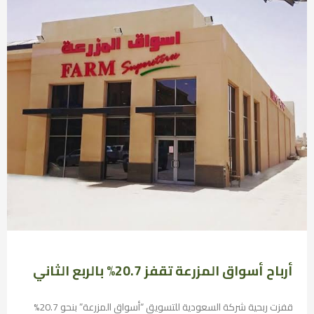
أرباح أسواق المزرعة تقفز 20.7% بالربع الثاني
قفزت ربحية شركة السعودية للتسويق “أسواق المزرعة” بنحو 20.7%