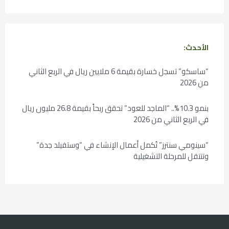
الأحدث:
“ساسكو” تسجل خسارة بقيمة 6 ملايين ريال في الربع الثاني
من 2026
بنمو 10.3%.. “الماجد للعود” تحقق ربحاً بقيمة 26.8 مليون ريال
في الربع الثاني من 2026
“سينومي سنترز” تُكمل أعمال الإنشاء في “وستفيلد جدة”
وتنتقل للمرحلة التشغيلية