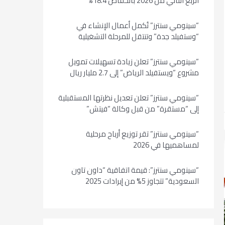
الربع الثاني من 2026 بانخفاض 18.4%
“سينومي سنترز” تُكمل أعمال الإنشاء في
“وستفيلد جدة” وتنتقل للمرحلة التشغيلية
“سينومي سنترز” تعلن زيادة تسهيلات تمويل
مشروع “ويستفيلد الرياض” إلى 2.7 مليار ريال
“سينومي سنترز” تعلن تعديل نظرتها المستقبلية
إلى “مستقرة” من قبل وكالة “فيتش”
“سينومي سنترز” تقر توزيع أرباح مرحلية
لمساهميها في 2026
“سينومي سنترز”: قيمة اتفاقية “داون تاون
السعودية” تتجاوز 5% من إيرادات 2025