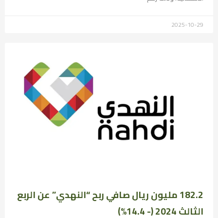
2025-10-29
182.2 مليون ريال صافي ربح “النهدي” عن الربع
الثالث 2024 (- 14.4%)