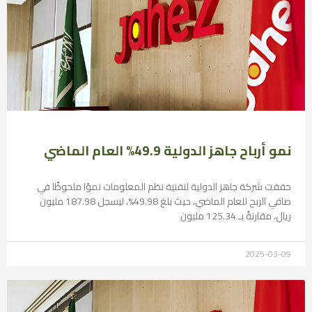
نمو أرباح جاهز الدولية 49.9% العام الماضي
حققت شركة جاهز الدولية لتقنية نظم المعلومات نموًا ملحوظًا في
صافي الربح للعام الماضي، حيث بلغ 49.98%، ليسجل 187.98 مليون
ريال، مقارنةً بـ 125.34 مليون
2025-03-09