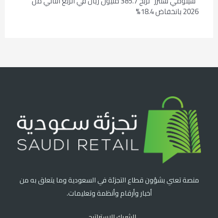
“سينومي سنترز” تربح 385.7 مليون ريال في الربع الثاني من
2026 بانخفاض 18.4%
منصة تعني بشؤون قطاع التجزئة في السعودية وما يتعلق به من
أخبار وأرقام وأنظمة وتعليمات.
الشريك الاستراتيجي