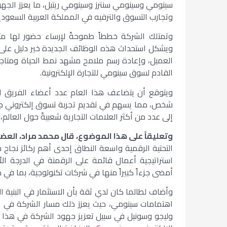
سينومي وسينومي سنترز وسينومي ريتيل، ما يعزز الجهود
وتجارب التسوق والترفيه في المملكة العربية السعودية
وتمتلك الشركة خططاً طموحةً لإرساء حضور لها مت
ويشكل استحداث هذه الوظائف الجديدة خير دليل على ا
العميل، وإعادة رسم ملامح مشهد نمط الحياة ومتاجر 
القادم لسوق سينومي للتجارة الإلكترونية.
ويتوقع أن يتضاعف هذا العام عدد أعضاء الفريق 
شخص، مما يسهم في تقديم تجربة تسوق إلكتروني جديد
إلى عدد من أكثر العلامات التجارية شعبيةً حول العالم
وتعليقاً على هذا الموضوع، قال محمد مراد، ال
التحتية الرقمية واسعة النطاق إحدى أهم ركائز نجاح ش
استراتيجية أعمال قائمة على الرقمنة في الدرجة الأ
أمضى جزءاً كبيراً منها في شركات تكنولوجية، بما في 
وأضاف لطالما كان لدي ثقة بأن الاستثمار في البنية ال
وليجو وسونيل في سبيل تعزيز جهود الشركة في هذا ا