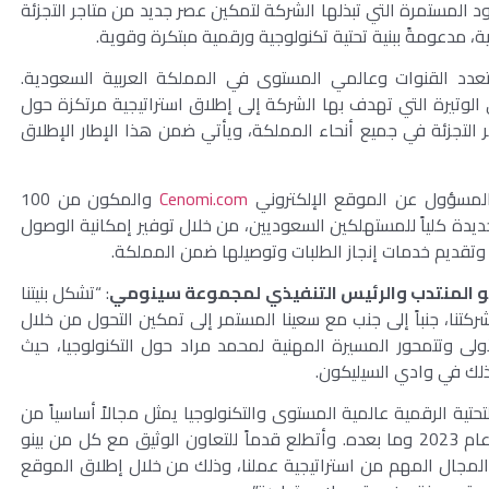
 المستمرة التي تبذلها الشركة لتمكين عصر جديد من متاجر التجزئة
، مدعومةً ببنية تحتية تكنولوجية ورقمية مبتكرة وقوية.
عدد القنوات وعالمي المستوى في المملكة العربية السعودية.
لوتيرة التي تهدف بها الشركة إلى إطلاق استراتيجية مرتكزة حول
التجزئة في جميع أنحاء المملكة، ويأتي ضمن هذا الإطار الإطلاق
المسؤول عن الموقع الإلكتروني
Cenomi.com
والمكون من 100
ة كلياً للمستهلكين السعوديين، من خلال توفير إمكانية الوصول
، وتقديم خدمات إنجاز الطلبات وتوصيلها ضمن المملكة.
عضو المنتدب والرئيس التنفيذي لمجموعة سينومي
: “تشكل بنيتنا
ركتنا، جنباً إلى جنب مع سعينا المستمر إلى تمكين التحول من خلال
ولى وتتمحور المسيرة المهنية لمحمد مراد حول التكنولوجيا، حيث
ذلك في وادي السيليكون.
تحتية الرقمية عالمية المستوى والتكنولوجيا يمثل مجالاً أساسياً من
اهتمامات سينومي، حيث يعزز ذلك مسار الشركة في عام 2023 وما بعده. وأتطلع قدماً للتعاون الوثيق مع كل من بينو
لمجال المهم من استراتيجية عملنا، وذلك من خلال إطلاق الموقع