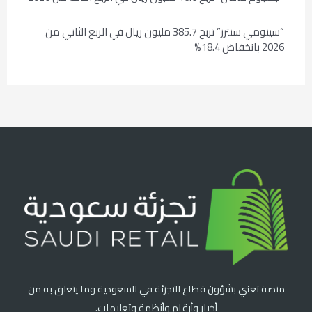
“سينومي سنترز” تربح 385.7 مليون ريال في الربع الثاني من
2026 بانخفاض 18.4%
منصة تعني بشؤون قطاع التجزئة في السعودية وما يتعلق به من
أخبار وأرقام وأنظمة وتعليمات.