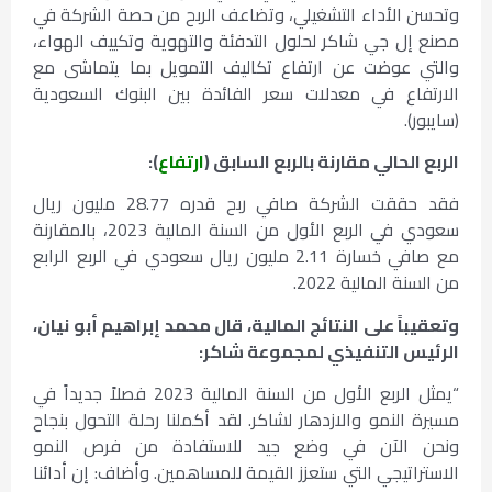
وتحسن الأداء التشغيلي، وتضاعف الربح من حصة الشركة في
مصنع إل جي شاكر لحلول التدفئة والتهوية وتكييف الهواء،
والتي عوضت عن ارتفاع تكاليف التمويل بما يتماشى مع
الارتفاع في معدلات سعر الفائدة بين البنوك السعودية
(سايبور).
الربع الحالي مقارنة بالربع السابق (
ارتفاع
):
فقد حققت الشركة صافي ربح قدره 28.77 مليون ريال
سعودي في الربع الأول من السنة المالية 2023، بالمقارنة
مع صافي خسارة 2.11 مليون ريال سعودي في الربع الرابع
من السنة المالية 2022.
وتعقيباً على النتائج المالية، قال محمد إبراهيم أبو نيان،
الرئيس التنفيذي لمجموعة شاكر:
“يمثل الربع الأول من السنة المالية 2023 فصلاً جديداً في
مسيرة النمو والازدهار لشاكر. لقد أكملنا رحلة التحول بنجاح
ونحن الآن في وضع جيد للاستفادة من فرص النمو
الاستراتيجي التي ستعزز القيمة للمساهمين. وأضاف: إن أدائنا