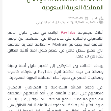
المملكة العربية السعودية
الأخبار
2023-06-15
PayTabs
,
Modirum
,
التجزئة الحديثة
,
حلول الدفع الإلكتروني
أعلنت مجموعة
PayTabs
الرائدة في مجال حلول الدفع
الالكتروني والحائزة على عدة جوائز في المملكة، عن توقيع
اتفاقية استراتيجية مع Modirum – العلامة التجارية العالمية
التي تتمتع بسجل حافل في تقديم حلول آمنة ثلاثية النطاق
لأكثر من 20 عامًا.
يهدف التحالف بين الشركتين إلى تقديم حلول آمنة ومرنة
وفعالة من حيث التكلفة لتجار PayTabs والشركاء كالبنوك
ومعالجات الدفع في جميع أنحاء المملكة العربية السعودية.
في وجود الجرائم الالكترونية و المخترقين الرقميين
وتطلعهم على الثغرات الأمنية، فإن أحد أهدافهم المفضلة
هو جمع معلومات الدفع الخاصة للمتسوقين عبر الإنترنت.
ولهذا تعتبر أكبر فائدة للمدفوعات الآمنة ثلاثية النطاق هي
أنها تمنع أي احتيال في الدفع أو سرقة الهوية لكل من