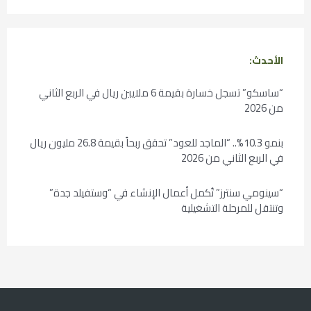
الأحدث:
“ساسكو” تسجل خسارة بقيمة 6 ملايين ريال في الربع الثاني
من 2026
بنمو 10.3%.. “الماجد للعود” تحقق ربحاً بقيمة 26.8 مليون ريال
في الربع الثاني من 2026
“سينومي سنترز” تُكمل أعمال الإنشاء في “وستفيلد جدة”
وتنتقل للمرحلة التشغيلية