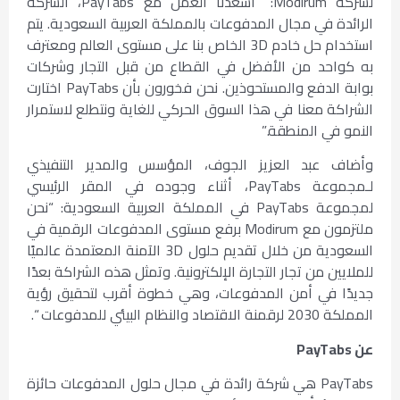
لشركة Modirum: “أسعدنا العمل مع PayTabs، الشركة
الرائدة في مجال المدفوعات بالمملكة العربية السعودية. يتم
استخدام حل خادم 3D الخاص بنا على مستوى العالم ومعترف
به كواحد من الأفضل في القطاع من قبل التجار وشركات
بوابة الدفع والمستحوذين. نحن فخورون بأن PayTabs اختارت
الشراكة معنا في هذا السوق الحركي للغاية ونتطلع لاستمرار
النمو في المنطقة.”
وأضاف عبد العزيز الجوف، المؤسس والمدير التنفيذي
لـمجموعة PayTabs، أثناء وجوده في المقر الرئيسي
لمجموعة PayTabs في المملكة العربية السعودية: “نحن
ملتزمون مع Modirum برفع مستوى المدفوعات الرقمية في
السعودية من خلال تقديم حلول 3D الآمنة المعتمدة عالميًا
للملايين من تجار التجارة الإلكترونية. وتمثل هذه الشراكة بعدًا
جديدًا في أمن المدفوعات، وهي خطوة أقرب لتحقيق رؤية
المملكة 2030 لرقمنة الاقتصاد والنظام البيئي للمدفوعات “.
عن
PayTabs
PayTabs هي شركة رائدة في مجال حلول المدفوعات حائزة