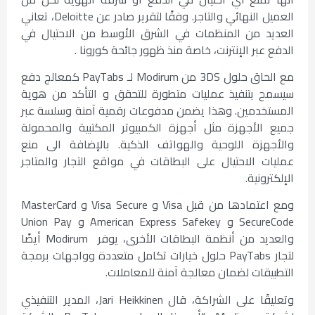
العميل النهائي والتاجر. وفقًا لتقرير صادر عن Deloitte، تعاني
العديد من المنظمات في الشرق الأوسط من الاحتيال في
الدفع عبر الإنترنت، خاصة منذ ظهور جائحة كورونا .
مع الحاق حلول 3DS من Modirum لـ PayTabs كمعالج دفع
سيسمح بتنفيذ عمليات متطورة للتحقق و التأكد من هوية
المستخدمين. وهذا يضمن مدفوعات رقمية آمنة وسلسة عبر
جميع الأجهزة مثل أجهزة الكمبيوتر المكتبية والمحمولة
والأجهزة اللوحية والهواتف الذكية. بالإضافة الى منع
عمليات الاحتيال على البطاقات في مواقع التجار والمتاجر
الإلكترونية.
ومع اعتمادها من قبل Visa و Visa Secure و MasterCard
SecureCode و American Express Safekey و Union Pay
والعديد من أنظمة البطاقات الأخرى، يوفر Modirum أيضًا
لتجار PayTabs حلول خيارات تكامل متعددة وواجهات برمجة
التطبيقات لضمان معالجة آمنة للمعاملات.
وتعليقًا على الشراكة، قال Jari Heikkinen، المدير التنفيذي