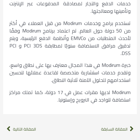
خدمات الدفع والتجار لمصادقة المدفوعات عبر الإنترنت
وتأمينها ومعالجتها.
تستخدم برامج وخدمات Modirum من قبل العملاء في أكثر
من 50 دولة حول العالم. تم اعتماد برنامج Modirum وفقًا
لأحدث المتطلبات من EMVCo وأنظمة الدفع الرئيسية، ويتم
تدقيق مرافق الاستضافة سنويًا لمطابقة PCI 3DS و PCI
DSS.
خبرة Modirum في هذا المجال معترف بها على نطاق واسع،
وتقدم خدمات استشارية متخصصة لقاعدة عملائها لتحسين
استخدامهم للحلول الآمنة ثلاثية النطاق.
Modirum لديها مقرات عمل في 17 دولة، كما تملك مراكز
استضافة تتواجد في النرويج وإستونيا.
المقالة السابقة
المقالة التالية