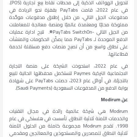
لتحويل الهواتف الذكية إلى محطات نقاط بيع تجارية (POS).
في عام 2022، قامت PayTabs بقفزة نحو الريادة في
مدفوعات الجيل التالي، من خلال إطلاق مدفوعات موحَّدة
مملوكة محليًا ومعتمدة عالميًا ومنصة معالجة للمعاملات
من الجيل التالي -PayTabs SwitchOn®. تتيح ادارة عمليات
الدفع الموحدة لـ PayTabs مما يمكّن الحكومات والمنشآت
على نطاق واسع من أن تصبح منصات دفع مستقلة لخدمة
قطاعاتها.
في عام 2022، استحوذت الشركة على منصة التجارة
الاجتماعية التركية Paymes لتستكمل محفظتها الحالية للبيع
بالتجزئة. في أوائل عام 2023، حصلت PayTabs على شهادة
بوابة الدفع من المدفوعات السعودية (Saudi Payments).
عن
Modirum
Modirum هي شركة عالمية رائدة في مجال التقنيات
والخدمات الآمنة ثلاثية النطاق. تأسست في هلسنكي في عام
1998. تقدم Modirum مجموعة كاملة من الحلول الآمنة
ثلاثية النطاق للمصدرين والمستحوذين والمعالجين ومقدمي