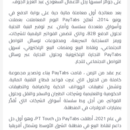
على جوائز أسسها رجل الأعمال السعودي عبد العزيز الجوف.
بعد معالجة أول معاملة مالية حية على بوابة الدفع في
يونيو 2014، تُعالِج PayTabs اليوم المعاملات بعملات
وأسواق متعددة بسلاسة وأمان. عبر توفير البنية التحتية
لحلول الدفع B2B، والتي تتضمن الفواتير الرقمية للشركات،
ورمز الاستجابة السريعة، ومدفوعات لوسائل التواصل
الاجتماعي، ونقاط البيع ومنصات البيع الإلكتروني، تسهل
PayTabs التجارة الإلكترونية وحلول التجارة عبر وسائل
التواصل الاجتماعي للتجار.
عبر عقد من الزمن ، قامت PayTabs ببناء وتصدير مجموعة
كاملة من الحلول التي غيرت قواعد قطاع التقنية المالية.
وتشمل تطبيقات الهواتف الذكية والضيافة والتطبيقات
الحكومية والتعليمية وشركات الطيران والسفر والنقل وحلول
الفواتير، من أجل ربط سلسلة أسواق الشركات التي تُقدَّر
بمليارات الدولارات في المنطقة.
في عام 2021، أطلقت PayTabs حل PT Touch، وهو أول حل
داعم لنقاط البيع في منطقة الشرق الأوسط وشمال أفريقيا